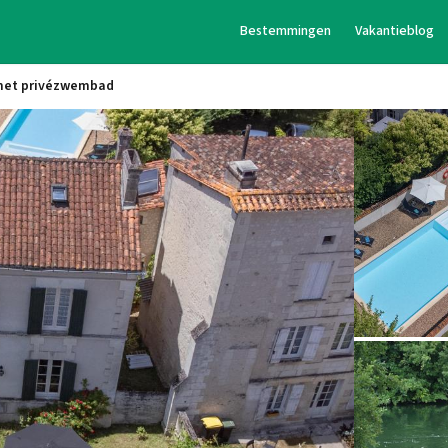
Bestemmingen
Vakantieblog
r met privézwembad