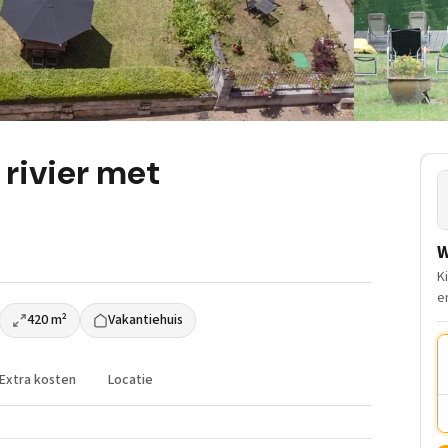
 rivier met
W
K
e
420 m²
Vakantiehuis
Extra kosten
Locatie