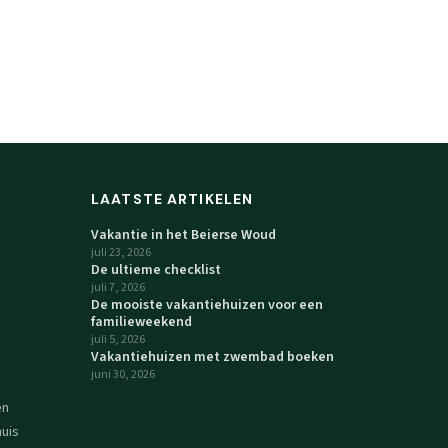
LAATSTE ARTIKELEN
Vakantie in het Beierse Woud
juli 23, 2026
De ultieme checklist
juli 7, 2026
De mooiste vakantiehuizen voor een
familieweekend
juli 5, 2026
Vakantiehuizen met zwembad boeken
juni 30, 2026
en
uis