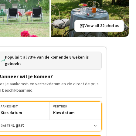
View all 32 photos
Populair: al 73% van de komende 8 weken is
geboekt
anneer wil je komen?
ies je aankomst- en vertrekdatum en zie direct de prijs
n beschikbaarheid.
AANKOMST
VERTREK
Kies datum
Kies datum
1 gast
GASTEN