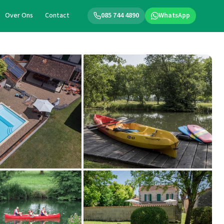
Over Ons
Contact
085 744 4890
WhatsApp