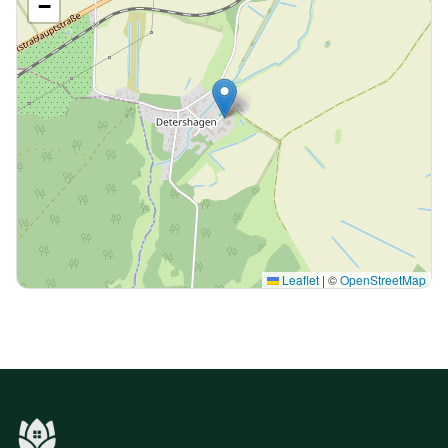
−
Leaflet
|
©
OpenStreetMap