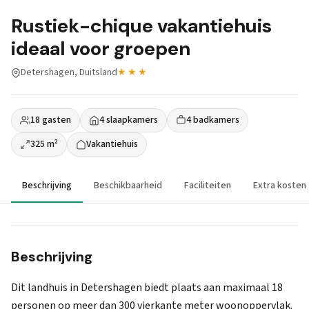
Rustiek-chique vakantiehuis
ideaal voor groepen
Detershagen, Duitsland
★★★
18 gasten
4 slaapkamers
4 badkamers
325 m²
Vakantiehuis
Beschrijving
Beschikbaarheid
Faciliteiten
Extra kosten
Beschrijving
Dit landhuis in Detershagen biedt plaats aan maximaal 18
personen op meer dan 300 vierkante meter woonoppervlak.