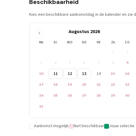
Beschikbaarheid
Kies een beschikbare aankomstdag in de kalender en zie di
Augustus 2026
MA
DI
WO
DO
VR
ZA
ZO
1
2
3
4
5
6
7
8
9
10
11
12
13
14
15
16
17
18
19
20
21
22
23
24
25
26
27
28
29
30
31
Aankomst mogelijk
Niet beschikbaar
Jouw selectie