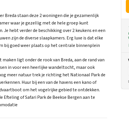
er Breda staan deze 2 woningen die je gezamenlijk
amer waar je gezellig met de hele groep kunt
 Je hebt verder de beschikking over 2 keukens en een
en zijn de diverse slaapkamers. Erg luxe is dat elke
 bij goed weer plaats op het centrale binnenplein
 maken ligt onder de rook van Breda, aan de rand van
ssen in voor een heerlijke wandeltocht, maar ook
g meer natuur trek je richting het Nationaal Park de
 verkennen. Huur bij een van de havens een kano of
dvaartboot om het vogelrijke gebied te ontdekken.
e Efteling of Safari Park de Beekse Bergen aan te
ommodatie