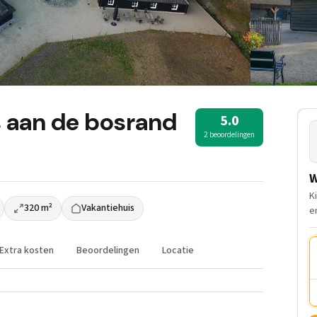
 aan de bosrand
5.0
2 beoordelingen
W
K
320 m²
Vakantiehuis
e
Extra kosten
Beoordelingen
Locatie