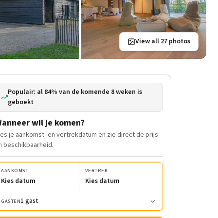
View all 27 photos
Populair: al 84% van de komende 8 weken is
geboekt
anneer wil je komen?
ies je aankomst- en vertrekdatum en zie direct de prijs
n beschikbaarheid.
AANKOMST
VERTREK
Kies datum
Kies datum
1 gast
GASTEN