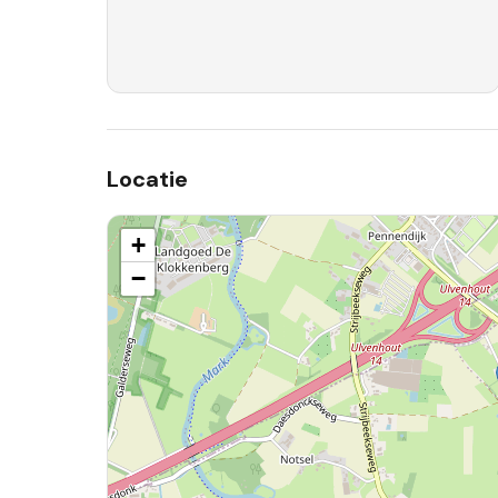
Locatie
+
−