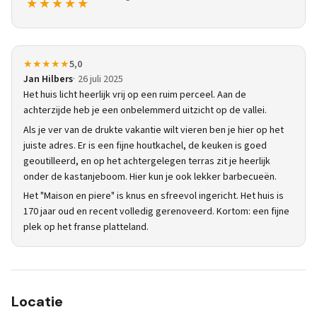
★★★★★
★★★★★
5,0
Jan Hilbers
26 juli 2025
Het huis licht heerlijk vrij op een ruim perceel. Aan de
achterzijde heb je een onbelemmerd uitzicht op de vallei.
Als je ver van de drukte vakantie wilt vieren ben je hier op het
juiste adres. Er is een fijne houtkachel, de keuken is goed
geoutilleerd, en op het achtergelegen terras zit je heerlijk
onder de kastanjeboom. Hier kun je ook lekker barbecueën.
Het "Maison en piere" is knus en sfreevol ingericht. Het huis is
170 jaar oud en recent volledig gerenoveerd. Kortom: een fijne
plek op het franse platteland.
Locatie