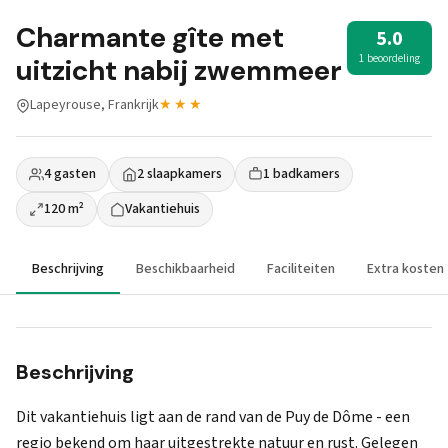
Charmante gîte met
5.0
1 beoordeling
uitzicht nabij zwemmeer
Lapeyrouse, Frankrijk
★★★
4 gasten
2 slaapkamers
1 badkamers
120 m²
Vakantiehuis
Beschrijving
Beschikbaarheid
Faciliteiten
Extra kosten
Beschrijving
Dit vakantiehuis ligt aan de rand van de Puy de Dôme - een
regio bekend om haar uitgestrekte natuur en rust. Gelegen