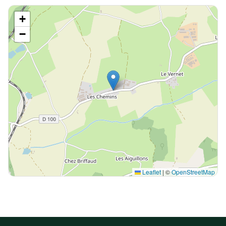
+
−
Leaflet
|
©
OpenStreetMap