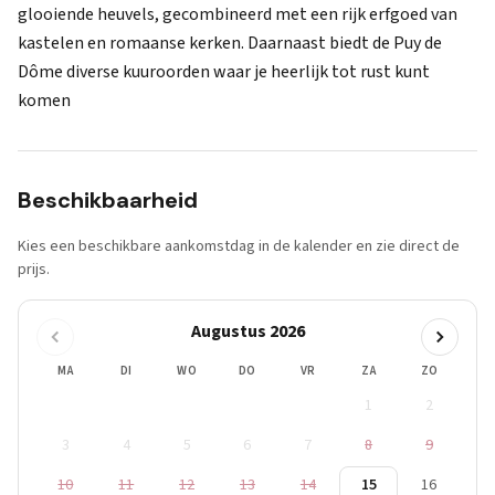
glooiende heuvels, gecombineerd met een rijk erfgoed van
kastelen en romaanse kerken. Daarnaast biedt de Puy de
Dôme diverse kuuroorden waar je heerlijk tot rust kunt
komen
Beschikbaarheid
Kies een beschikbare aankomstdag in de kalender en zie direct de
prijs.
Augustus 2026
MA
DI
WO
DO
VR
ZA
ZO
1
2
3
4
5
6
7
8
9
10
11
12
13
14
15
16