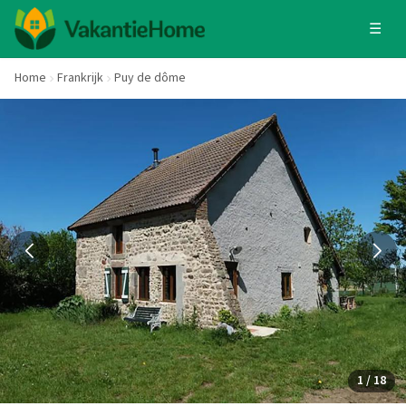
☰
Home
Frankrijk
Puy de dôme
1 / 18