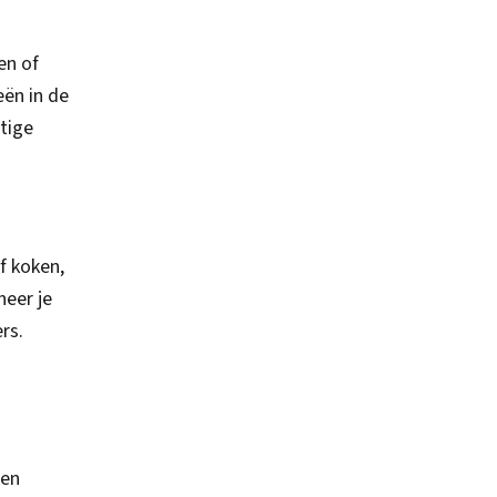
en of
eën in de
stige
f koken,
neer je
rs.
een