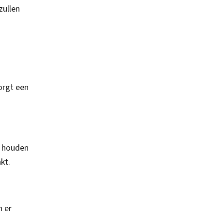
zullen
orgt een
e houden
kt.
n er