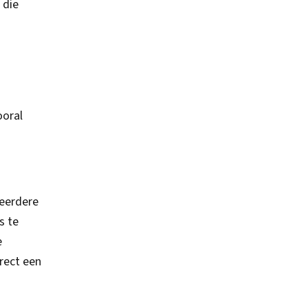
 die
ooral
Meerdere
s te
e
rect een