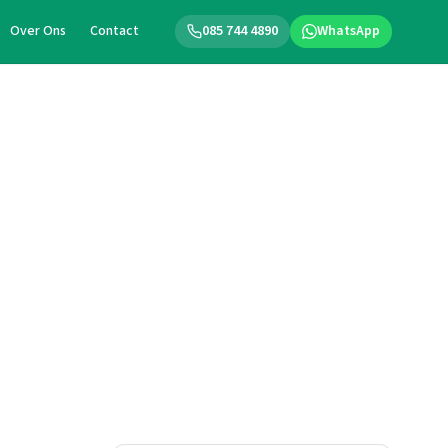
Over Ons
Contact
085 744 4890
WhatsApp