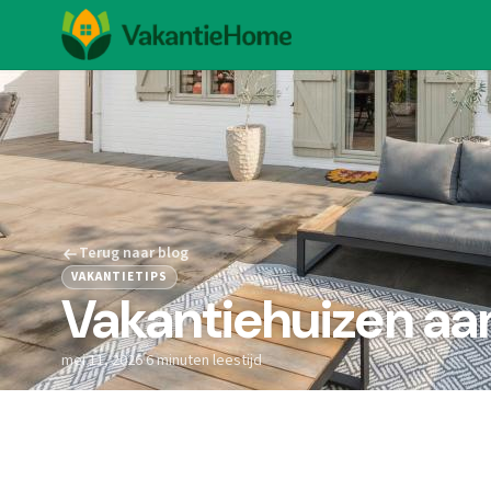
Terug naar blog
VAKANTIETIPS
Vakantiehuizen aa
mei 11, 2026
·
6 minuten leestijd