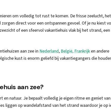
nieren om volledig tot rust te komen. De frisse zeelucht, het
 zorgen direct voor een ontspannen gevoel. Of je nu kiest v
eezicht of een sfeervol vakantiehuis vlak bij het strand, een v
ntiehuizen aan zee in
Nederland
,
België,
Frankrijk
en andere
gische kust is enorm geliefd bij vakantiegangers die houde
ehuis aan zee?
 en natuur. Je bepaalt volledig je eigen ritme en geniet van 
 liggen op wandelafstand van het strand waardoor je op i