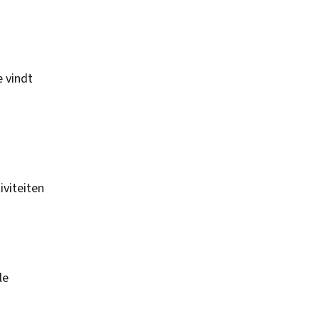
e vindt
iviteiten
le