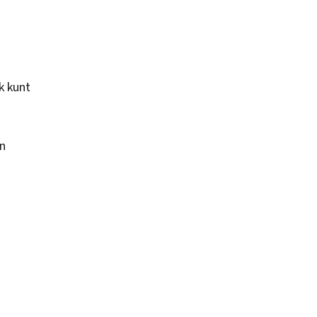
k kunt
en