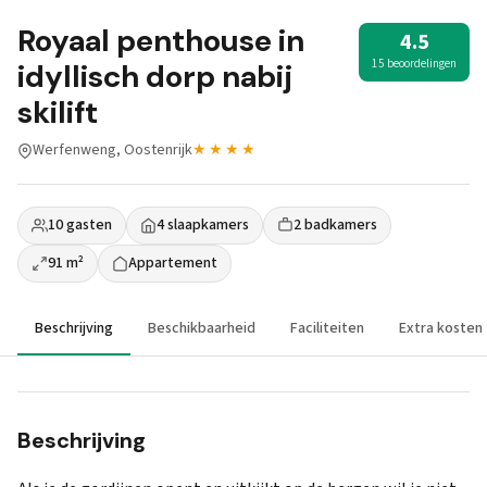
Royaal penthouse in
4.5
15 beoordelingen
idyllisch dorp nabij
skilift
Werfenweng, Oostenrijk
★★★★
10 gasten
4 slaapkamers
2 badkamers
91 m²
Appartement
Beschrijving
Beschikbaarheid
Faciliteiten
Extra kosten
Beschrijving