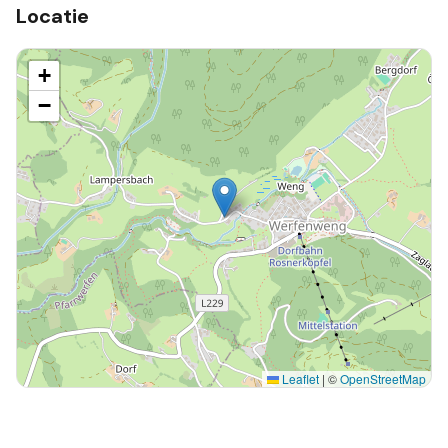
Locatie
+
−
Leaflet
|
©
OpenStreetMap