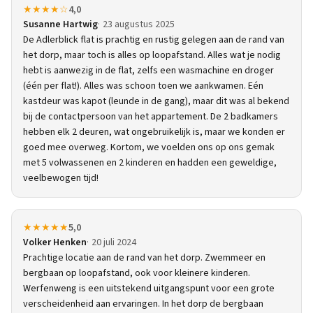
★★★★☆
4,0
Susanne Hartwig
23 augustus 2025
De Adlerblick flat is prachtig en rustig gelegen aan de rand van
het dorp, maar toch is alles op loopafstand. Alles wat je nodig
hebt is aanwezig in de flat, zelfs een wasmachine en droger
(één per flat!). Alles was schoon toen we aankwamen. Eén
kastdeur was kapot (leunde in de gang), maar dit was al bekend
bij de contactpersoon van het appartement. De 2 badkamers
hebben elk 2 deuren, wat ongebruikelijk is, maar we konden er
goed mee overweg. Kortom, we voelden ons op ons gemak
met 5 volwassenen en 2 kinderen en hadden een geweldige,
veelbewogen tijd!
★★★★★
5,0
Volker Henken
20 juli 2024
Prachtige locatie aan de rand van het dorp. Zwemmeer en
bergbaan op loopafstand, ook voor kleinere kinderen.
Werfenweng is een uitstekend uitgangspunt voor een grote
verscheidenheid aan ervaringen. In het dorp de bergbaan