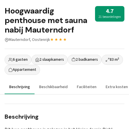
Hoogwaardig
4.7
21 beoordelingen
penthouse met sauna
nabij Mauterndorf
Mauterndorf, Oostenrijk
★★★★
6 gasten
2 slaapkamers
2 badkamers
83 m²
Appartement
Beschrijving
Beschikbaarheid
Faciliteiten
Extra kosten
Beschrijving