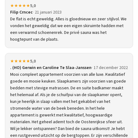
★★★★★
5,0
Filip Crncec
21 januari 2023
De flat is echt geweldig. Alles is gloednieuw en zeer stijlvol. We
vonden het geweldig dat we een eigen skiruimte hadden met
een verwarmd schoenenrek. De privé sauna was het
hoogtepunt van de plaats.
★★★★★
5,0
. (HO) Gerwin en Caroline Te Slaa-Janssen
17 december 2022
Mooi compleet appartement voorzien van alle luxe. Kwalitatief
goede en mooie keuken. Slaapkamers zijn voorzien van goede
bedden met stevige matrassen. De en suite badkamer maakt
het helemaal af. Als je de schuifpui van de slaapkamer opent,
kun je heerlijk in slaap vallen met het gekabbel van het
stromende water van de beek beneden. In het hele
appartement is gewerkt met kwalitatief, hoogwaardige
materialen. Het geheel ademt toch de Oostenrijkse sfeer uit.
Wil je lekker ontspannen? Dan bied de sauna uitkomst! Je hebt
een rustgevend uitzicht op de bergtoppen. Er zijn verschillende