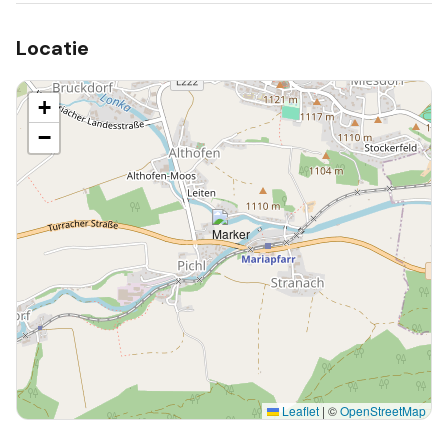
Locatie
+
−
Leaflet
|
©
OpenStreetMap