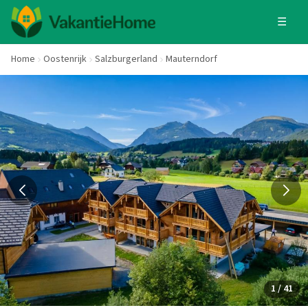
☰
Home
Oostenrijk
Salzburgerland
Mauterndorf
1 / 41