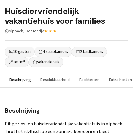
Huisdiervriendelijk
vakantiehuis voor families
Alpbach, Oostenrijk
★★★
10 gasten
4 slaapkamers
2 badkamers
180 m²
Vakantiehuis
Beschrijving
Beschikbaarheid
Faciliteiten
Extra kosten
Beschrijving
Dit gezins- en huisdiervriendelijke vakantiehuis in Alpbach,
Tirol ligt idyllisch op een zonnige boerderij en biedt