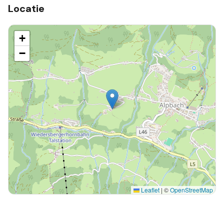
Locatie
+
−
Leaflet
|
©
OpenStreetMap