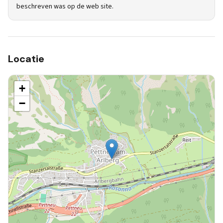
beschreven was op de web site.
Locatie
+
−