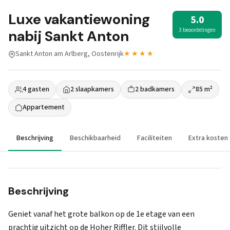
Luxe vakantiewoning
5.0
3 beoordelingen
nabij Sankt Anton
Sankt Anton am Arlberg, Oostenrijk
★★★★
4 gasten
2 slaapkamers
2 badkamers
85 m²
Appartement
Beschrijving
Beschikbaarheid
Faciliteiten
Extra kosten
Beschrijving
Geniet vanaf het grote balkon op de 1e etage van een
prachtig uitzicht op de Hoher Riffler. Dit stijlvolle