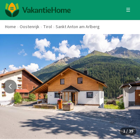
☰
Home
Oostenrijk
Tirol
Sankt Anton am Arlberg
1 / 39