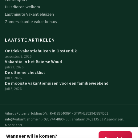
Huisdieren welkom
Lastminute Vakantiehuizen
Zomervakantie vakantiehuis
LAATSTE ARTIKELEN
Ontdek vakantiehuizen in Oostenrijk
augustus 8, 2026
Vakantie in het Beierse Woud
juli 23, 2026
De ultieme checklist
juli 7, 2026
De mooiste vakantiehuizen voor een familieweekend
juli 5, 2026
Ailurus Fulgens Holding B.V.
·
KvK 83640894
·
BTW NL862943887B01
·
info@vakantiehome.nl
·
085 744 4890
·
Julianalaan 34, 3135 JJ Vlaardingen,
Nederland
© 2026 VakantieHome Vakantiehuizen. Alle rechten voorbehouden.
Wanneer wil je komen?