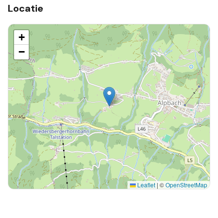
Locatie
+
−
Leaflet
|
©
OpenStreetMap