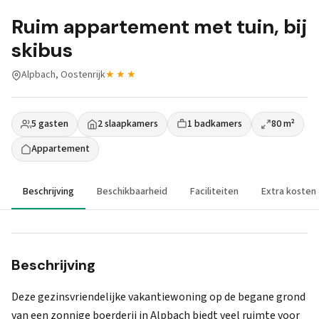
Ruim appartement met tuin, bij
skibus
Alpbach, Oostenrijk
★★★
5 gasten
2 slaapkamers
1 badkamers
80 m²
Appartement
Beschrijving
Beschikbaarheid
Faciliteiten
Extra kosten
Beschrijving
Deze gezinsvriendelijke vakantiewoning op de begane grond
van een zonnige boerderij in Alpbach biedt veel ruimte voor