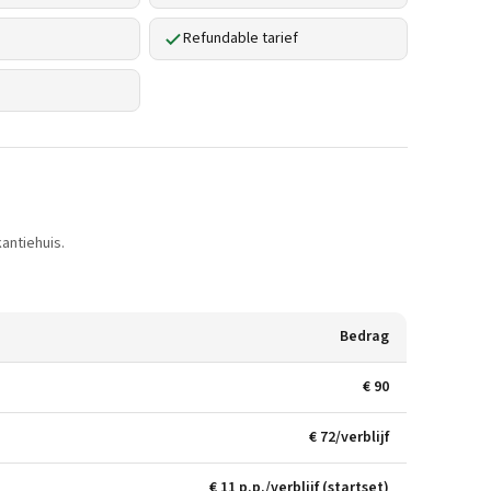
Refundable tarief
antiehuis.
Bedrag
€ 90
€ 72/verblijf
€ 11 p.p./verblijf (startset)