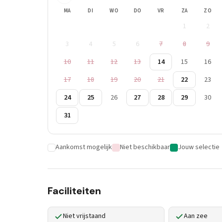
MA
DI
WO
DO
VR
ZA
ZO
1
2
3
4
5
6
7
8
9
10
11
12
13
14
15
16
17
18
19
20
21
22
23
24
25
26
27
28
29
30
31
Aankomst mogelijk
Niet beschikbaar
Jouw selectie
Faciliteiten
Niet vrijstaand
Aan zee