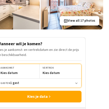
View all 17 photos
anneer wil je komen?
ies je aankomst- en vertrekdatum en zie direct de prijs
n beschikbaarheid.
AANKOMST
VERTREK
Kies datum
Kies datum
1 gast
GASTEN
Kies je data