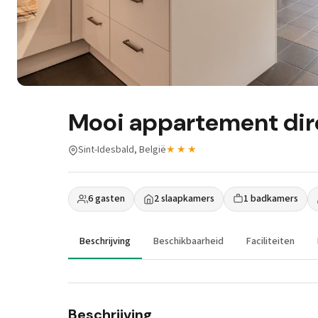
Mooi appartement dire
Sint-Idesbald, België
★★★
6 gasten
2 slaapkamers
1 badkamers
Beschrijving
Beschikbaarheid
Faciliteiten
Beschrijving