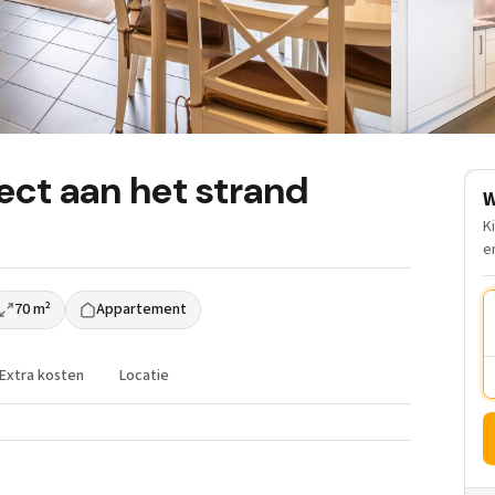
ct aan het strand
W
K
e
70 m²
Appartement
Extra kosten
Locatie