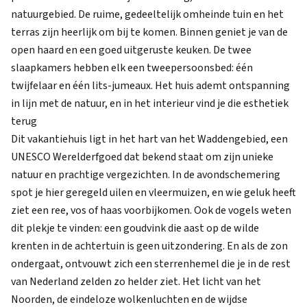
natuurgebied. De ruime, gedeeltelijk omheinde tuin en het
terras zijn heerlijk om bij te komen. Binnen geniet je van de
open haard en een goed uitgeruste keuken. De twee
slaapkamers hebben elk een tweepersoonsbed: één
twijfelaar en één lits-jumeaux. Het huis ademt ontspanning
in lijn met de natuur, en in het interieur vind je die esthetiek
terug
Dit vakantiehuis ligt in het hart van het Waddengebied, een
UNESCO Werelderfgoed dat bekend staat om zijn unieke
natuur en prachtige vergezichten. In de avondschemering
spot je hier geregeld uilen en vleermuizen, en wie geluk heeft
ziet een ree, vos of haas voorbijkomen. Ook de vogels weten
dit plekje te vinden: een goudvink die aast op de wilde
krenten in de achtertuin is geen uitzondering. En als de zon
ondergaat, ontvouwt zich een sterrenhemel die je in de rest
van Nederland zelden zo helder ziet. Het licht van het
Noorden, de eindeloze wolkenluchten en de wijdse