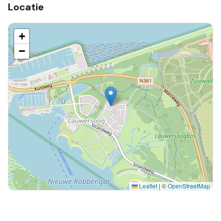
Locatie
+
−
Leaflet
|
©
OpenStreetMap