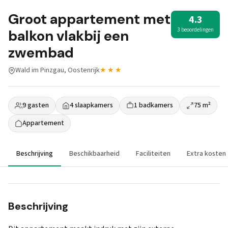
Groot appartement met
4.3
3 beoordelingen
balkon vlakbij een
zwembad
Wald im Pinzgau, Oostenrijk
★★★
9 gasten
4 slaapkamers
1 badkamers
75 m²
Appartement
Beschrijving
Beschikbaarheid
Faciliteiten
Extra kosten
Beschrijving