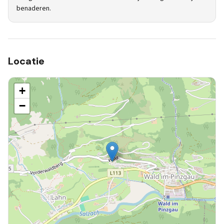
benaderen.
Locatie
+
−