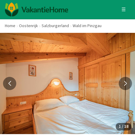
☰
Home
Oostenrijk
Salzburgerland
Wald im Pinzgau
1 / 18