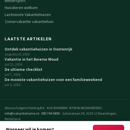
Wintersport
Huisdieren welkom
Lastminute Vakantiehuizen
Zomervakantie vakantiehuis
LAATSTE ARTIKELEN
Ontdek vakantiehuizen in Oostenrijk
augustus 8, 2026
Vakantie in het Beierse Woud
juli 23, 2026
De ultieme checklist
juli 7, 2026
De mooiste vakantiehuizen voor een familieweekend
juli 5, 2026
Ailurus Fulgens Holding B.V.
·
KvK 83640894
·
BTW NL862943887B01
·
info@vakantiehome.nl
·
085 744 4890
·
Julianalaan 34, 3135 JJ Vlaardingen,
Nederland
© 2026 VakantieHome Vakantiehuizen. Alle rechten voorbehouden.
Wanneer wil je komen?