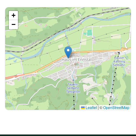
+
−
Leaflet
|
©
OpenStreetMap