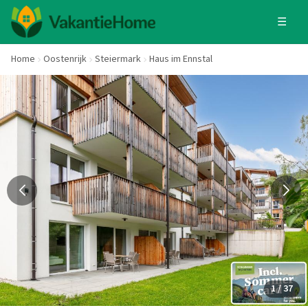
☰
Home
Oostenrijk
Steiermark
Haus im Ennstal
1 / 37