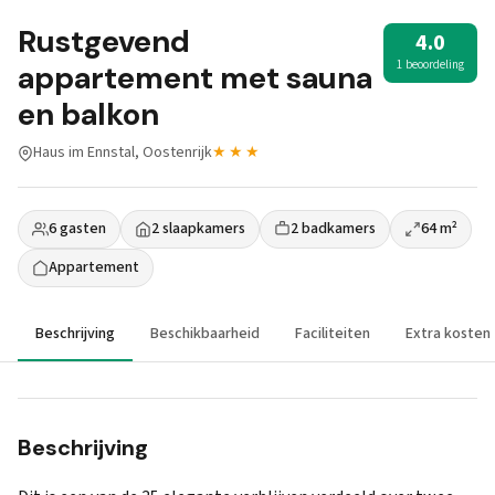
Rustgevend
4.0
1 beoordeling
appartement met sauna
en balkon
Haus im Ennstal, Oostenrijk
★★★
6 gasten
2 slaapkamers
2 badkamers
64 m²
Appartement
Beschrijving
Beschikbaarheid
Faciliteiten
Extra kosten
Beschrijving