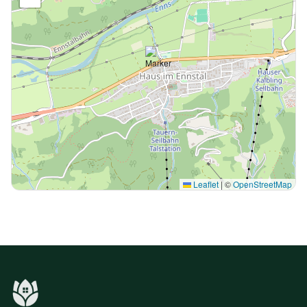
Leaflet
|
©
OpenStreetMap