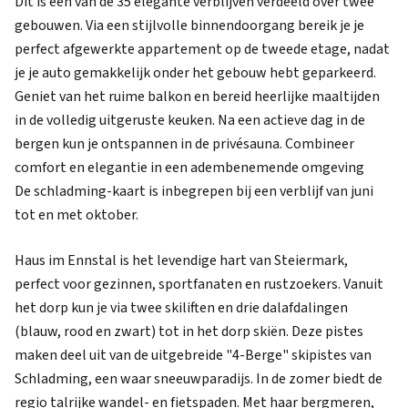
Dit is een van de 35 elegante verblijven verdeeld over twee
gebouwen. Via een stijlvolle binnendoorgang bereik je je
perfect afgewerkte appartement op de tweede etage, nadat
je je auto gemakkelijk onder het gebouw hebt geparkeerd.
Geniet van het ruime balkon en bereid heerlijke maaltijden
in de volledig uitgeruste keuken. Na een actieve dag in de
bergen kun je ontspannen in de privésauna. Combineer
comfort en elegantie in een adembenemende omgeving
De schladming-kaart is inbegrepen bij een verblijf van juni
tot en met oktober.
Haus im Ennstal is het levendige hart van Steiermark,
perfect voor gezinnen, sportfanaten en rustzoekers. Vanuit
het dorp kun je via twee skiliften en drie dalafdalingen
(blauw, rood en zwart) tot in het dorp skiën. Deze pistes
maken deel uit van de uitgebreide "4-Berge" skipistes van
Schladming, een waar sneeuwparadijs. In de zomer biedt de
regio talrijke wandel- en fietspaden. Met haar bergmeren,