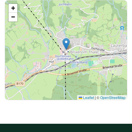
+
−
Leaflet
|
©
OpenStreetMap