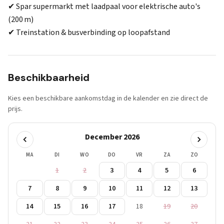
✔ Spar supermarkt met laadpaal voor elektrische auto's
(200 m)
✔ Treinstation & busverbinding op loopafstand
Beschikbaarheid
Kies een beschikbare aankomstdag in de kalender en zie direct de
prijs.
December 2026
MA
DI
WO
DO
VR
ZA
ZO
1
2
3
4
5
6
7
8
9
10
11
12
13
14
15
16
17
18
19
20