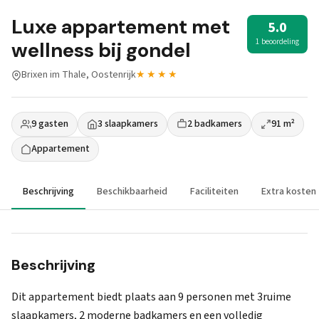
Luxe appartement met
5.0
1 beoordeling
wellness bij gondel
Brixen im Thale, Oostenrijk
★★★★
9 gasten
3 slaapkamers
2 badkamers
91 m²
Appartement
Beschrijving
Beschikbaarheid
Faciliteiten
Extra kosten
Beschrijving
Dit appartement biedt plaats aan 9 personen met 3ruime
slaapkamers, 2 moderne badkamers en een volledig