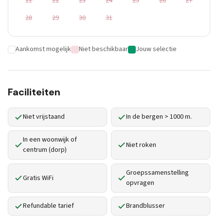
21
22
23
24
25
26
27
28
29
30
31
Aankomst mogelijk
Niet beschikbaar
Jouw selectie
Faciliteiten
Niet vrijstaand
In de bergen > 1000 m.
In een woonwijk of
Niet roken
centrum (dorp)
Groepssamenstelling
Gratis WiFi
opvragen
Refundable tarief
Brandblusser