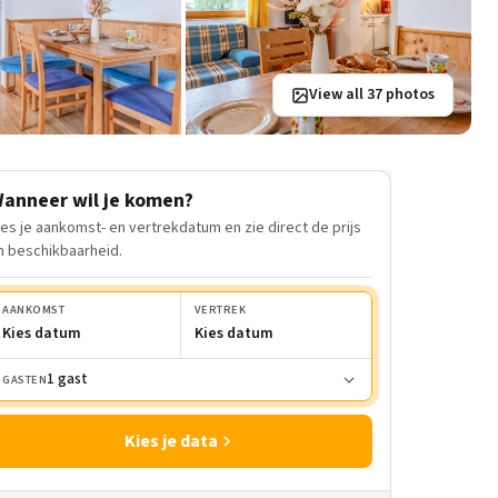
View all 37 photos
anneer wil je komen?
ies je aankomst- en vertrekdatum en zie direct de prijs
n beschikbaarheid.
AANKOMST
VERTREK
Kies datum
Kies datum
1 gast
GASTEN
Kies je data