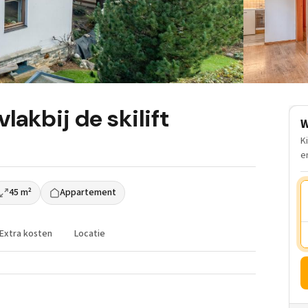
lakbij de skilift
W
K
e
45 m²
Appartement
Extra kosten
Locatie