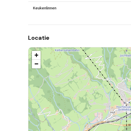
Keukenlinnen
Locatie
+
−