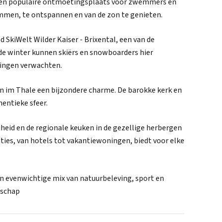
 een populaire ontmoetingsplaats voor zwemmers en
emmen, te ontspannen en van de zon te genieten.
d SkiWelt Wilder Kaiser - Brixental, een van de
de winter kunnen skiërs en snowboarders hier
lingen verwachten.
xen im Thale een bijzondere charme. De barokke kerk en
hentieke sfeer.
heid en de regionale keuken in de gezellige herbergen
ies, van hotels tot vakantiewoningen, biedt voor elke
en evenwichtige mix van natuurbeleving, sport en
dschap