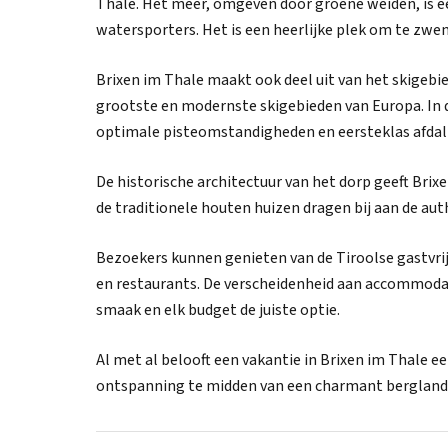
Thale. Het meer, omgeven door groene weiden, is
watersporters. Het is een heerlijke plek om te zw
Brixen im Thale maakt ook deel uit van het skigebie
grootste en modernste skigebieden van Europa. In 
optimale pisteomstandigheden en eersteklas afda
De historische architectuur van het dorp geeft Bri
de traditionele houten huizen dragen bij aan de aut
Bezoekers kunnen genieten van de Tiroolse gastvrij
en restaurants. De verscheidenheid aan accommodat
smaak en elk budget de juiste optie.
Al met al belooft een vakantie in Brixen im Thale e
ontspanning te midden van een charmant berglan