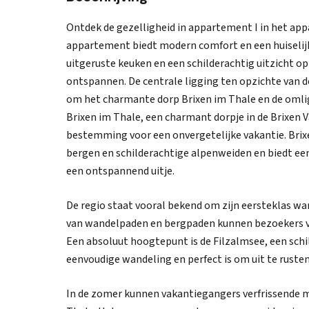
Ontdek de gezelligheid in appartement I in het a
appartement biedt modern comfort en een huiselijk
uitgeruste keuken en een schilderachtig uitzicht o
ontspannen. De centrale ligging ten opzichte van d
om het charmante dorp Brixen im Thale en de oml
Brixen im Thale, een charmant dorpje in de Brixen Va
bestemming voor een onvergetelijke vakantie. Brix
bergen en schilderachtige alpenweiden en biedt een
een ontspannend uitje.
De regio staat vooral bekend om zijn eersteklas w
van wandelpaden en bergpaden kunnen bezoekers 
Een absoluut hoogtepunt is de Filzalmsee, een schi
eenvoudige wandeling en perfect is om uit te rusten
In de zomer kunnen vakantiegangers verfrissende