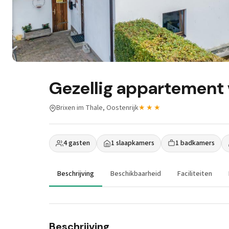
Gezellig appartement v
Brixen im Thale, Oostenrijk
★★★
4 gasten
1 slaapkamers
1 badkamers
Beschrijving
Beschikbaarheid
Faciliteiten
Beschrijving