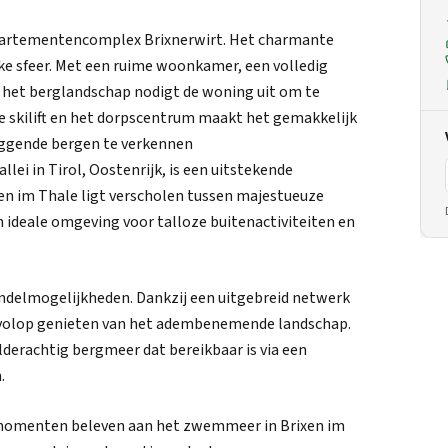
ppartementencomplex Brixnerwirt. Het charmante
e sfeer. Met een ruime woonkamer, een volledig
p het berglandschap nodigt de woning uit om te
e skilift en het dorpscentrum maakt het gemakkelijk
iggende bergen te verkennen
llei in Tirol, Oostenrijk, is een uitstekende
en im Thale ligt verscholen tussen majestueuze
 ideale omgeving voor talloze buitenactiviteiten en
andelmogelijkheden. Dankzij een uitgebreid netwerk
volop genieten van het adembenemende landschap.
lderachtig bergmeer dat bereikbaar is via een
.
 momenten beleven aan het zwemmeer in Brixen im