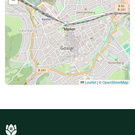
Leaflet
|
©
OpenStreetMap