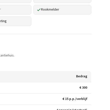
r
Rookmelder
hting
antiehuis.
Bedrag
€ 300
€ 15 p.p./verblijf