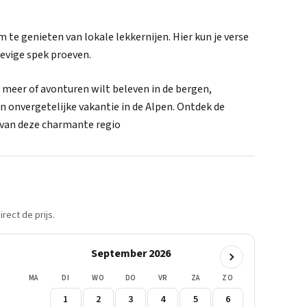
 te genieten van lokale lekkernijen. Hier kun je verse
evige spek proeven.
t meer of avonturen wilt beleven in de bergen,
 onvergetelijke vakantie in de Alpen. Ontdek de
 van deze charmante regio
rect de prijs.
September 2026
MA
DI
WO
DO
VR
ZA
ZO
1
2
3
4
5
6