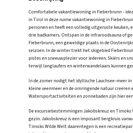
Comfortabele vakantiewoning in Fieberbrunn - idea
in Tirol in deze ruime vakantiewoning in Fieberbr
personen en heeft een volledig uitgeruste keuken,
drie badkamers. Ontspan in de infraroodsauna of ge
Fieberbrunn, een geweldige plaats in de Oostenrijks
seizoen. In de winter trekt het skigebied Fieberb
pistes en sneeuwplezier voor iedereen. Skiërs en s
terwijl langlaufers en winterwandelaars kunnen ge
In de zomer nodigt het idyllische Lauchsee-meer in F
kleine veenmeer en de omringende natuur creëren e
Watersportactiviteiten en zonnebaden zijn hier ee
De excursiebestemmingen Jakobskreuz en Timoks W
gezin. Jakobskreuz is een imposant bergkruis vanwa
Timoks Wilde Welt daarentegen is een recreatiepar