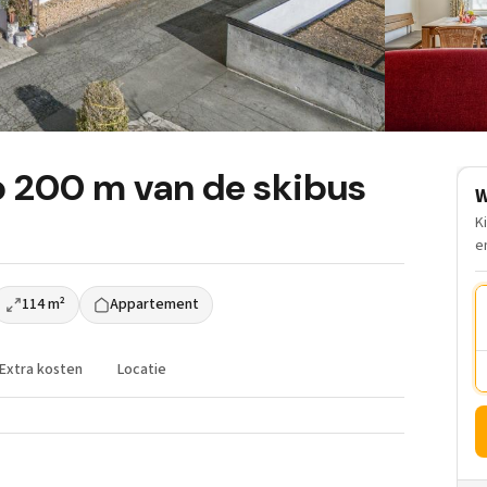
 200 m van de skibus
W
K
e
114 m²
Appartement
Extra kosten
Locatie