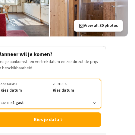
View all 30 photos
anneer wil je komen?
ies je aankomst- en vertrekdatum en zie direct de prijs
n beschikbaarheid.
AANKOMST
VERTREK
Kies datum
Kies datum
1 gast
GASTEN
Kies je data