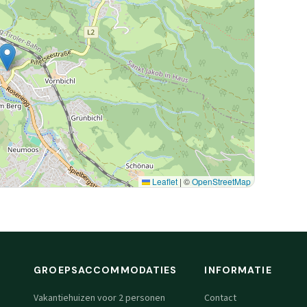
Leaflet
|
©
OpenStreetMap
GROEPSACCOMMODATIES
INFORMATIE
Vakantiehuizen voor 2 personen
Contact