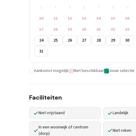
3
4
5
6
7
8
9
10
11
12
13
14
15
16
17
18
19
20
21
22
23
24
25
26
27
28
29
30
31
Aankomst mogelijk
Niet beschikbaar
Jouw selectie
Faciliteiten
Niet vrijstaand
Landelijk
In een woonwijk of centrum
Niet roken
(dorp)