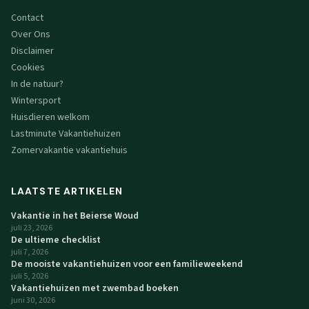
Contact
Over Ons
Disclaimer
Cookies
In de natuur?
Wintersport
Huisdieren welkom
Lastminute Vakantiehuizen
Zomervakantie vakantiehuis
LAATSTE ARTIKELEN
Vakantie in het Beierse Woud
juli 23, 2026
De ultieme checklist
juli 7, 2026
De mooiste vakantiehuizen voor een familieweekend
juli 5, 2026
Vakantiehuizen met zwembad boeken
juni 30, 2026