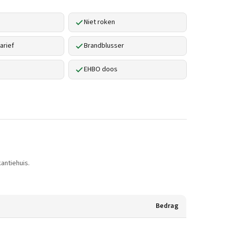
Niet roken
arief
Brandblusser
EHBO doos
antiehuis.
Bedrag