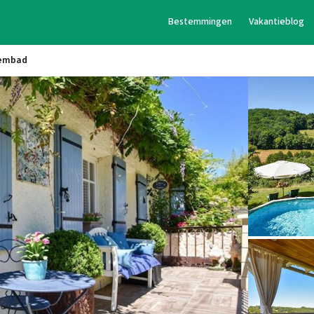
Bestemmingen
Vakantieblog
wembad