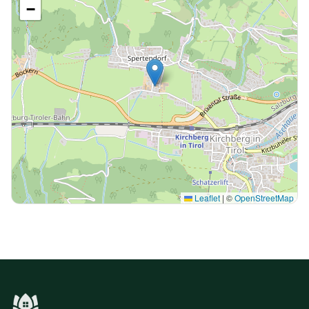
−
Leaflet
|
©
OpenStreetMap