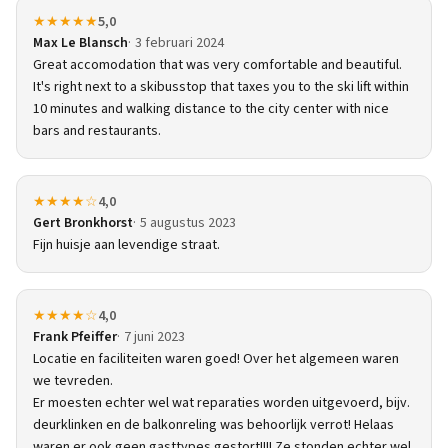
★★★★★
5,0
Max Le Blansch
3 februari 2024
Great accomodation that was very comfortable and beautiful.
It's right next to a skibusstop that taxes you to the ski lift within
10 minutes and walking distance to the city center with nice
bars and restaurants.
★★★★☆
4,0
Gert Bronkhorst
5 augustus 2023
Fijn huisje aan levendige straat.
★★★★☆
4,0
Frank Pfeiffer
7 juni 2023
Locatie en faciliteiten waren goed! Over het algemeen waren
we tevreden.
Er moesten echter wel wat reparaties worden uitgevoerd, bijv.
deurklinken en de balkonreling was behoorlijk verrot! Helaas
waren er ook geen gasttypes gestort!!!! Ze stonden echter wel