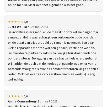
op de factuur. Maar over het algemeen was het goed.
★★★☆☆
3,0
Jutta Wallisch
26 mei 2023
De inrichting is erg mooi en de meest noodzakelijke dingen zijn
aanwezig. Het is waarschijnlijk een verbouwde oude boerderij
en de staat van bijvoorbeeld de ramen is navenant. Een paar
kleine reparaties moeten worden gedaan, vertelden we hen.
De overdekte parkeerplaats is nauwelijks bruikbaar omdat de
oprit erg steil is. De ligging aan de straat is helaas erg gehorig!
Wij hadden de pech dat de hooioogst gaande was en er van 's
ochtends vroeg tot 's avonds constant tractoren langs het huis
reden. Ook het overige verkeer (bewoners en werklui) is erg
luidruchtig.
★★★★☆
4,0
Annie Couwenberg
11 maart 2023
Heel fijn huis. Mooie douche ruimte. Jammer dat je nergens je