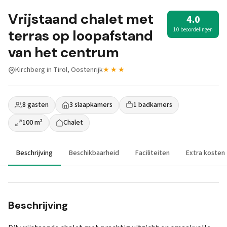
Vrijstaand chalet met
4.0
10 beoordelingen
terras op loopafstand
van het centrum
Kirchberg in Tirol, Oostenrijk
★★★
8 gasten
3 slaapkamers
1 badkamers
100 m²
Chalet
Beschrijving
Beschikbaarheid
Faciliteiten
Extra kosten
Beschrijving