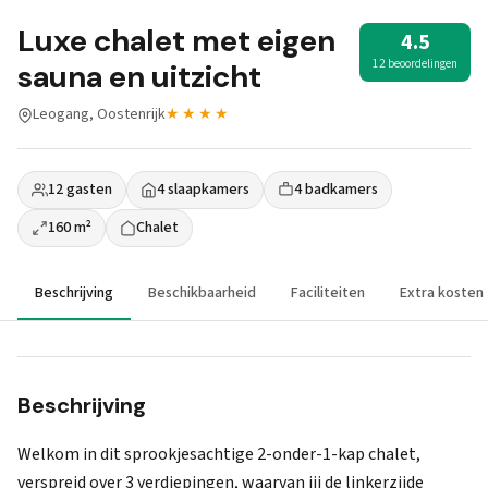
Luxe chalet met eigen
4.5
12 beoordelingen
sauna en uitzicht
Leogang, Oostenrijk
★★★★
12 gasten
4 slaapkamers
4 badkamers
160 m²
Chalet
Beschrijving
Beschikbaarheid
Faciliteiten
Extra kosten
Beschrijving
Welkom in dit sprookjesachtige 2-onder-1-kap chalet,
verspreid over 3 verdiepingen, waarvan jij de linkerzijde