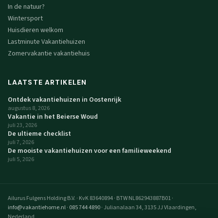
In de natuur?
Wintersport
Huisdieren welkom
Lastminute Vakantiehuizen
Zomervakantie vakantiehuis
LAATSTE ARTIKELEN
Ontdek vakantiehuizen in Oostenrijk
augustus 8, 2026
Vakantie in het Beierse Woud
juli 23, 2026
De ultieme checklist
juli 7, 2026
De mooiste vakantiehuizen voor een familieweekend
juli 5, 2026
Ailurus Fulgens Holding B.V.
·
KvK 83640894
·
BTW NL862943887B01
·
info@vakantiehome.nl
·
085 744 4890
·
Julianalaan 34, 3135 JJ Vlaardingen,
Nederland