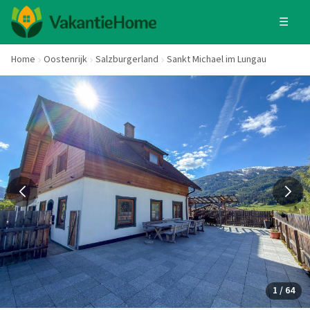
☰
Home
Oostenrijk
Salzburgerland
Sankt Michael im Lungau
1 / 64