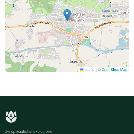
Leaflet
|
©
OpenStreetMap
Uw specialist in exclusieve