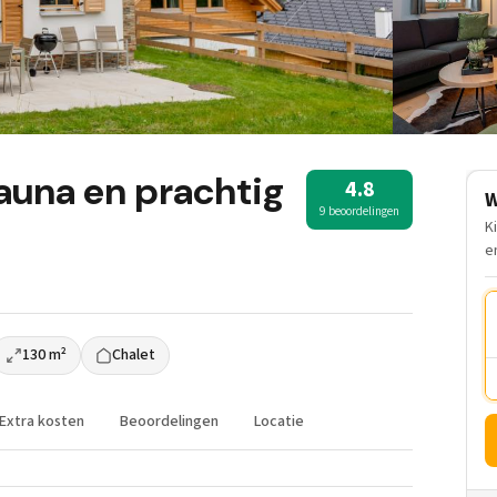
sauna en prachtig
4.8
W
9 beoordelingen
K
e
130 m²
Chalet
Extra kosten
Beoordelingen
Locatie