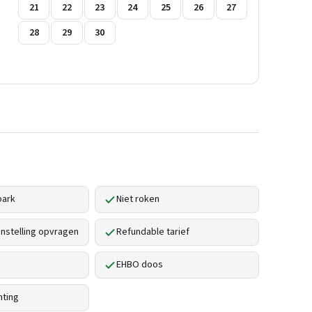
21
22
23
24
25
26
27
28
29
30
park
Niet roken
stelling opvragen
Refundable tarief
EHBO doos
hting