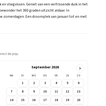
n vliegvissen. Geniet van een verfrissende duik in het
ewonder het 360 graden uitzicht aldaar. In
rme zomerdagen. Een droomplek van januari tot en met
rect de prijs.
September 2026
MA
DI
WO
DO
VR
ZA
ZO
1
2
3
4
5
6
7
8
9
10
11
12
13
14
15
16
17
18
19
20