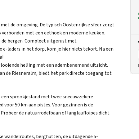
ie met de omgeving. De typisch Oostenrijkse sfeer zorgt
 is verbonden met een eethoek en moderne keuken.
op de bergen. Compleet uitgerust met
e-laders in het dorp, kom je hier niets tekort. Na een
a!
 glooiende helling met een adembenemend uitzicht.
van de Riesneralm, biedt het park directe toegang tot
in een sprookjesland met twee sneeuwzekere
 voor 50 km aan pistes. Voor gezinnen is de
e? Probeer de natuurrodelbaan of langlaufloipes dicht
e wandelroutes, berghutten, de uitdagende 5-