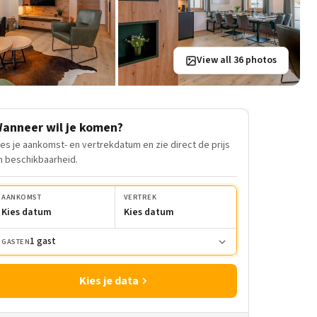
View all 36 photos
anneer wil je komen?
ies je aankomst- en vertrekdatum en zie direct de prijs
n beschikbaarheid.
AANKOMST
VERTREK
Kies datum
Kies datum
1 gast
GASTEN
Kies je data