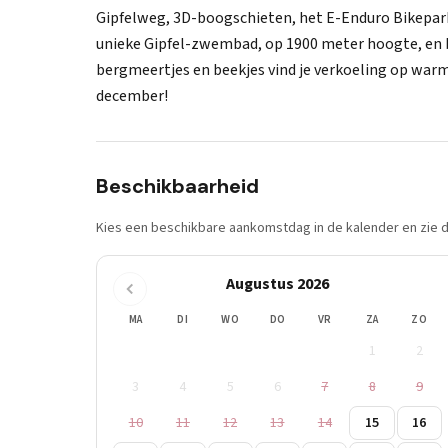
Gipfelweg, 3D-boogschieten, het E-Enduro Bikepark e
unieke Gipfel-zwembad, op 1900 meter hoogte, en b
bergmeertjes en beekjes vind je verkoeling op wa
december!
Beschikbaarheid
Kies een beschikbare aankomstdag in de kalender en zie di
Augustus 2026
MA
DI
WO
DO
VR
ZA
ZO
1
2
3
4
5
6
7
8
9
10
11
12
13
14
15
16