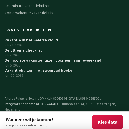
Lastminute Vakantiehuizen
Zomervakantie vakantiehuis
LAATSTE ARTIKELEN
Vakantie in het Beierse Woud
juli 23, 2026
De ultieme checklist
juli 7, 2026
De mooiste vakantiehuizen voor een familieweekend
juli 5, 2026
Vakantiehuizen met zwembad boeken
juni 30, 2026
Ailurus Fulgens Holding B.V.
·
KvK 83640894
·
BTW NL862943887B01
·
info@vakantiehome.nl
·
085 744 4890
·
Julianalaan 34, 3135 JJ Vlaardingen,
Nederland
© 2026 VakantieHome Vakantiehuizen. Alle rechten voorbehouden.
Wanneer wil je komen?
Kies data
VakantieHome is een realisatie van Ailurus Fulgens Holding B.V.
Kies je data en zie direct de prijs