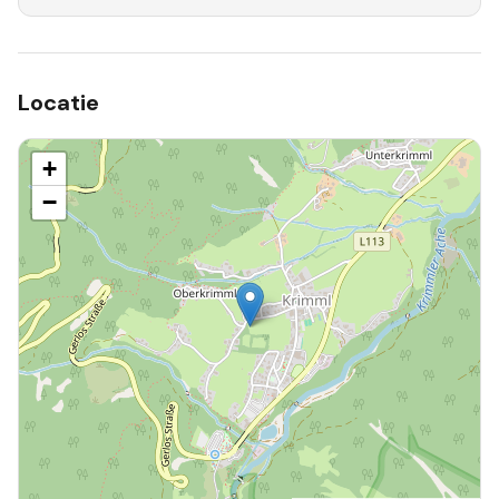
Locatie
+
−