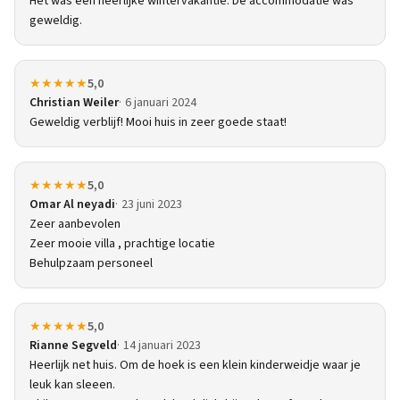
Het was een heerlijke wintervakantie. De accommodatie was
geweldig.
★★★★★
5,0
Christian Weiler
6 januari 2024
Geweldig verblijf! Mooi huis in zeer goede staat!
★★★★★
5,0
Omar Al neyadi
23 juni 2023
Zeer aanbevolen
Zeer mooie villa , prachtige locatie
Behulpzaam personeel
★★★★★
5,0
Rianne Segveld
14 januari 2023
Heerlijk net huis. Om de hoek is een klein kinderweidje waar je
leuk kan sleeen.