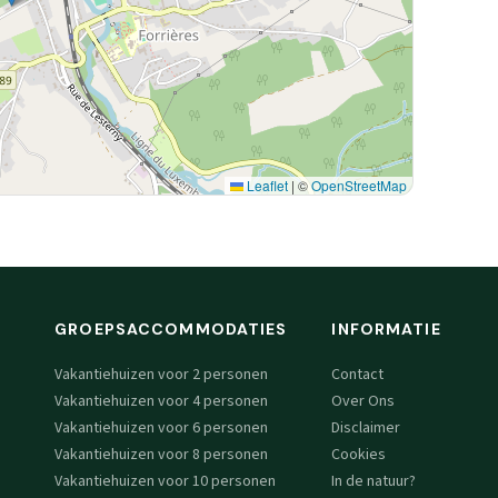
Leaflet
|
©
OpenStreetMap
GROEPSACCOMMODATIES
INFORMATIE
Vakantiehuizen voor 2 personen
Contact
Vakantiehuizen voor 4 personen
Over Ons
Vakantiehuizen voor 6 personen
Disclaimer
Vakantiehuizen voor 8 personen
Cookies
Vakantiehuizen voor 10 personen
In de natuur?