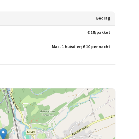
Bedrag
€ 10/pakket
Max. 1 huisdier; € 10 per nacht