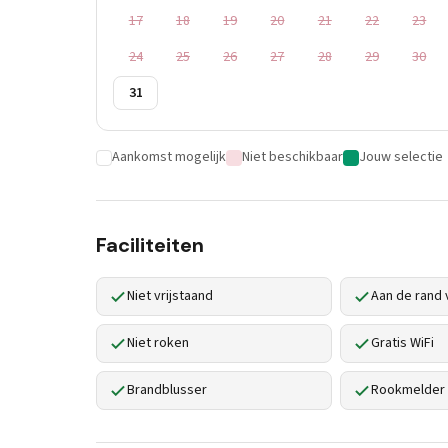
17
18
19
20
21
22
23
24
25
26
27
28
29
30
31
Aankomst mogelijk
Niet beschikbaar
Jouw selectie
Faciliteiten
Niet vrijstaand
Aan de rand 
Niet roken
Gratis WiFi
Brandblusser
Rookmelder