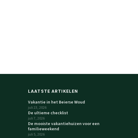
LAATSTE ARTIKELEN
Vakantie in het Beierse Woud
juli 23, 2026
De ultieme checklist
juli 7, 2026
De mooiste vakantiehuizen voor een
familieweekend
juli 5, 2026