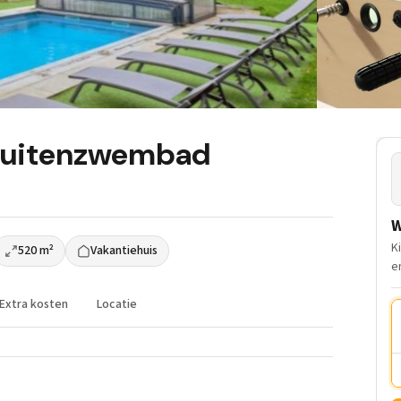
 buitenzwembad
W
K
520 m²
Vakantiehuis
e
Extra kosten
Locatie