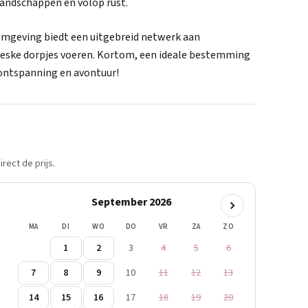
andschappen en volop rust.
 omgeving biedt een uitgebreid netwerk aan
oreske dorpjes voeren. Kortom, een ideale bestemming
, ontspanning en avontuur!
rect de prijs.
September 2026
MA
DI
WO
DO
VR
ZA
ZO
1
2
3
4
5
6
7
8
9
10
11
12
13
14
15
16
17
18
19
20