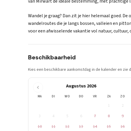
van Mirwart de ideale bestemming, met prachtige l
Wandel je graag? Dan zit je hier helemaal goed. De
wandelroutes die je langs bossen, valleien en pitt
voor een afwisselende vakantie vol natuur, cultuur
Beschikbaarheid
Kies een beschikbare aankomstdag in de kalender en zie di
Augustus 2026
MA
DI
WO
DO
VR
ZA
ZO
1
2
3
4
5
6
7
8
9
10
11
12
13
14
15
16