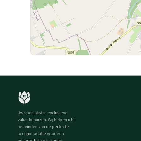
Uw specialist in exclusieve
vakantiehuizen. Wij helpen u bij
het vinden van de perfecte
accommodatie voor een
onvergetelijke vakantie.