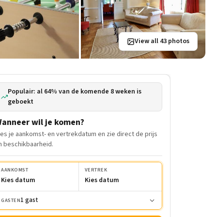
View all 43 photos
Populair: al 64% van de komende 8 weken is
geboekt
anneer wil je komen?
ies je aankomst- en vertrekdatum en zie direct de prijs
n beschikbaarheid.
AANKOMST
VERTREK
Kies datum
Kies datum
1 gast
GASTEN