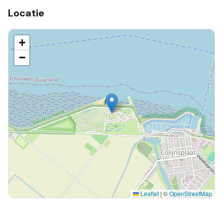
Locatie
+
−
Leaflet
|
©
OpenStreetMap