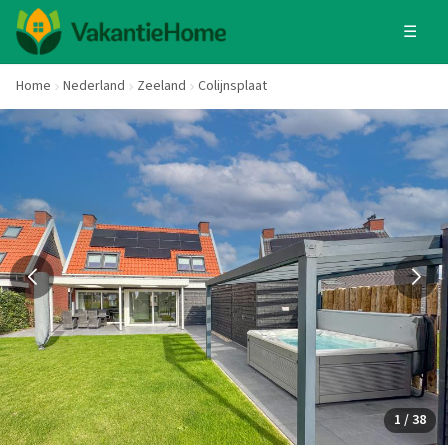
☰
Home
Nederland
Zeeland
Colijnsplaat
1 / 38