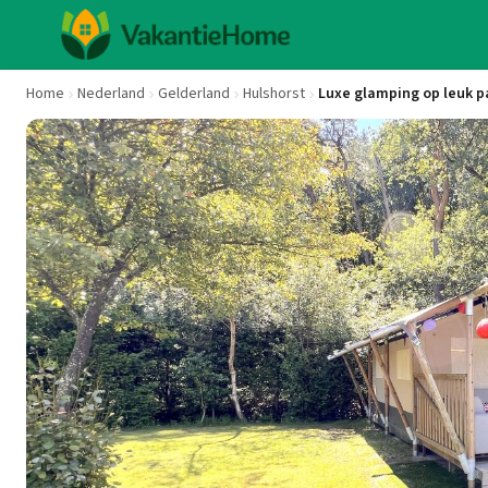
Home
Nederland
Gelderland
Hulshorst
Luxe glamping op leuk p