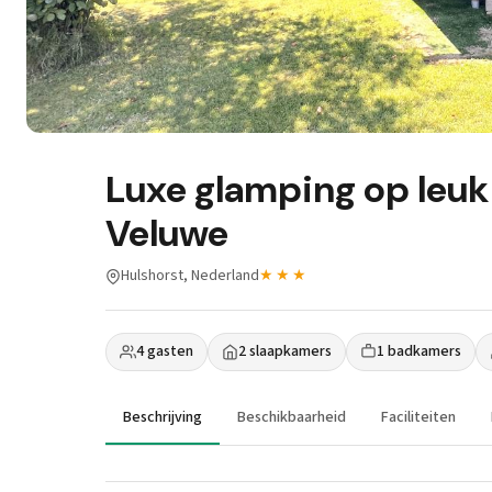
Luxe glamping op leuk
Veluwe
Hulshorst, Nederland
★★★
4 gasten
2 slaapkamers
1 badkamers
Beschrijving
Beschikbaarheid
Faciliteiten