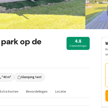
 park op de
4.8
W
4 beoordelingen
K
e
40 m²
Glamping tent
Extra kosten
Beoordelingen
Locatie