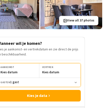
View all 37 photos
anneer wil je komen?
ies je aankomst- en vertrekdatum en zie direct de prijs
n beschikbaarheid.
AANKOMST
VERTREK
Kies datum
Kies datum
1 gast
GASTEN
Kies je data