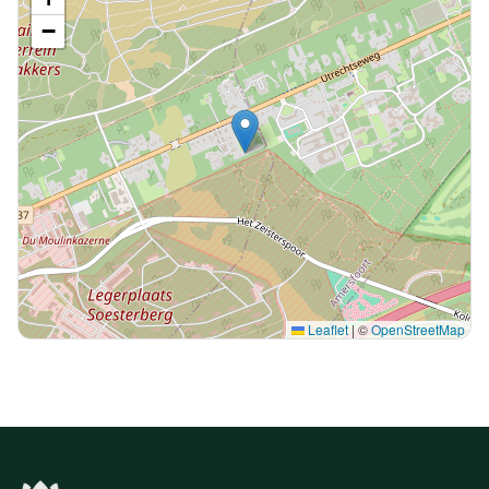
−
Leaflet
|
©
OpenStreetMap