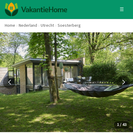
☰
Home
Nederland
Utrecht
Soesterberg
1 / 43