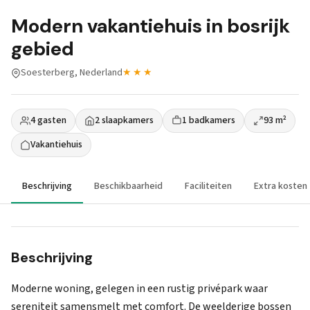
Modern vakantiehuis in bosrijk
gebied
Soesterberg, Nederland
★★★
4 gasten
2 slaapkamers
1 badkamers
93 m²
Vakantiehuis
Beschrijving
Beschikbaarheid
Faciliteiten
Extra kosten
Beschrijving
Moderne woning, gelegen in een rustig privépark waar
sereniteit samensmelt met comfort. De weelderige bossen