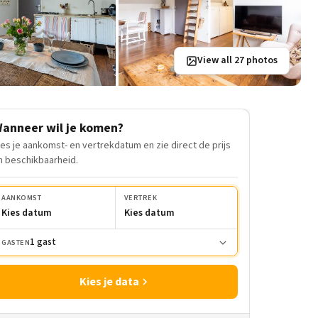
View all 27 photos
anneer wil je komen?
ies je aankomst- en vertrekdatum en zie direct de prijs
n beschikbaarheid.
AANKOMST
VERTREK
Kies datum
Kies datum
1 gast
GASTEN
Kies je data