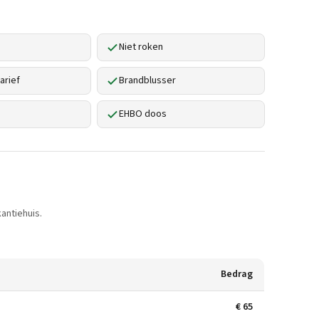
Niet roken
arief
Brandblusser
EHBO doos
antiehuis.
Bedrag
€ 65