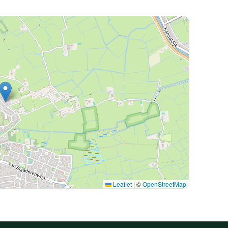
Leaflet
|
©
OpenStreetMap