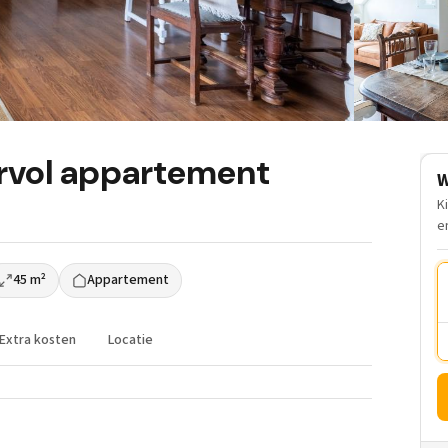
ervol appartement
W
K
e
45 m²
Appartement
Extra kosten
Locatie