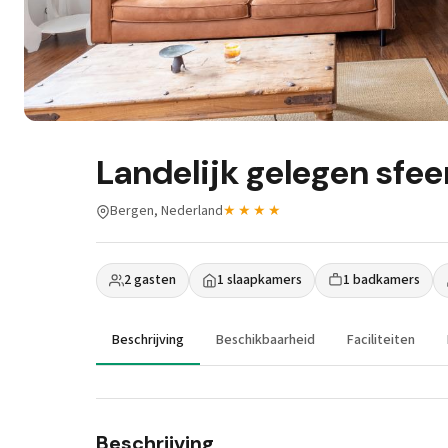
Landelijk gelegen sfe
Bergen, Nederland
★★★★
2 gasten
1 slaapkamers
1 badkamers
Beschrijving
Beschikbaarheid
Faciliteiten
Beschrijving