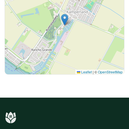
Leaflet
|
©
OpenStreetMap