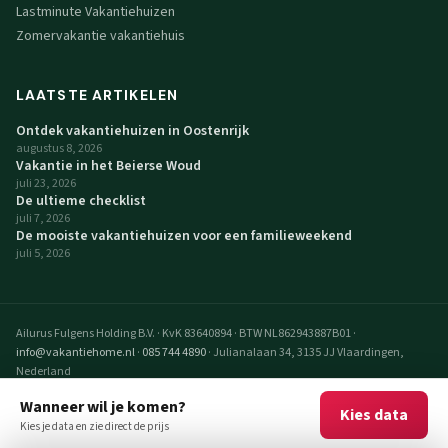
Lastminute Vakantiehuizen
Zomervakantie vakantiehuis
LAATSTE ARTIKELEN
Ontdek vakantiehuizen in Oostenrijk
augustus 8, 2026
Vakantie in het Beierse Woud
juli 23, 2026
De ultieme checklist
juli 7, 2026
De mooiste vakantiehuizen voor een familieweekend
juli 5, 2026
Ailurus Fulgens Holding B.V.
·
KvK 83640894
·
BTW NL862943887B01
·
info@vakantiehome.nl
·
085 744 4890
·
Julianalaan 34, 3135 JJ Vlaardingen,
Nederland
© 2026 VakantieHome Vakantiehuizen. Alle rechten voorbehouden.
Wanneer wil je komen?
Kies data
VakantieHome is een realisatie van Ailurus Fulgens Holding B.V.
Kies je data en zie direct de prijs