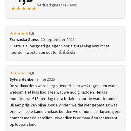
Verified guest reviews
★★★★★
★★★★★
5,0
Franziska Suess
20 september 2025
Oletta is supergoed gelegen voor sightseeing vanuit het
noorden, westen en oosten👍👍👍👍
★★★★☆
4,0
Sylvia Henkel
3 mei 2025
De verhuurders waren erg vriendelijk en we kregen een warm
welkom. Het huis had alles wat we nodig hadden. Helaas
moesten we €15 per dag extra betalen voor de warmtepomp.
Bij een prijs van bijna 3500 € vinden we dat niet gepast. Er was
een tv in elke kamer, helaas konden we er niet naar kijken, geen
contact met de satelliet. Bovendien is er maar één restaurant
op loopafstand.