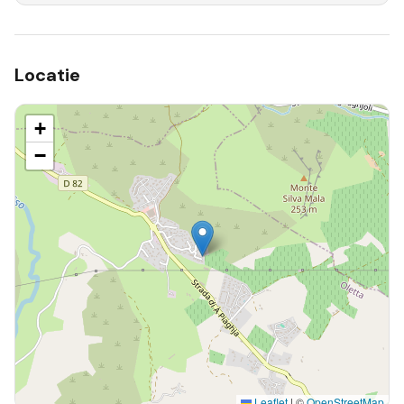
Locatie
+
−
Leaflet
|
©
OpenStreetMap