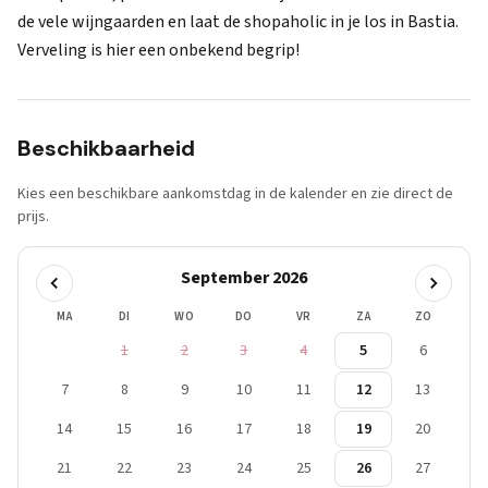
de vele wijngaarden en laat de shopaholic in je los in Bastia.
Verveling is hier een onbekend begrip!
Beschikbaarheid
Kies een beschikbare aankomstdag in de kalender en zie direct de
prijs.
September 2026
MA
DI
WO
DO
VR
ZA
ZO
1
2
3
4
5
6
7
8
9
10
11
12
13
14
15
16
17
18
19
20
21
22
23
24
25
26
27