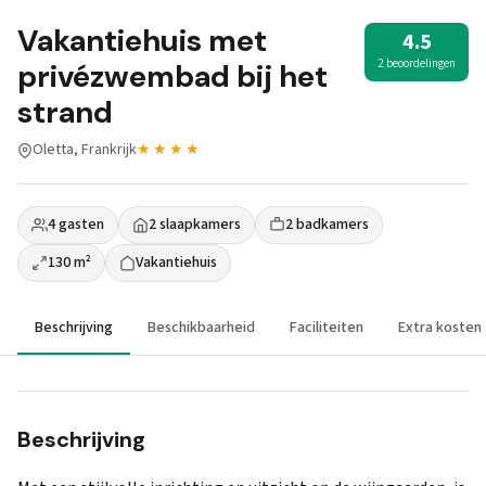
Vakantiehuis met
4.5
2 beoordelingen
privézwembad bij het
strand
Oletta, Frankrijk
★★★★
4 gasten
2 slaapkamers
2 badkamers
130 m²
Vakantiehuis
Beschrijving
Beschikbaarheid
Faciliteiten
Extra kosten
Beschrijving