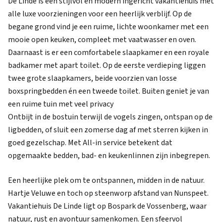
De Linde is een stijlvol en modern ingericht vakantiehuis met
alle luxe voorzieningen voor een heerlijk verblijf. Op de
begane grond vind je een ruime, lichte woonkamer met een
mooie open keuken, compleet met vaatwasser en oven.
Daarnaast is er een comfortabele slaapkamer en een royale
badkamer met apart toilet. Op de eerste verdieping liggen
twee grote slaapkamers, beide voorzien van losse
boxspringbedden én een tweede toilet. Buiten geniet je van
een ruime tuin met veel privacy
Ontbijt in de bostuin terwijl de vogels zingen, ontspan op de
ligbedden, of sluit een zomerse dag af met sterren kijken in
goed gezelschap. Met All-in service betekent dat
opgemaakte bedden, bad- en keukenlinnen zijn inbegrepen.
Een heerlijke plek om te ontspannen, midden in de natuur.
Hartje Veluwe en toch op steenworp afstand van Nunspeet.
Vakantiehuis De Linde ligt op Bospark de Vossenberg, waar
natuur, rust en avontuur samenkomen. Een sfeervol