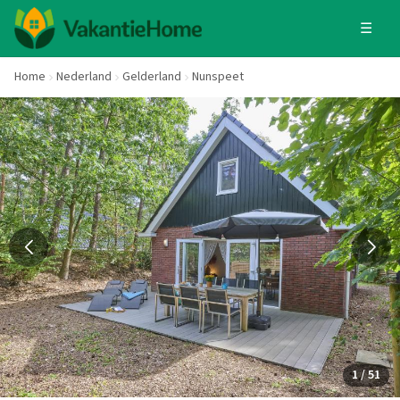
☰
Home
Nederland
Gelderland
Nunspeet
1 / 51