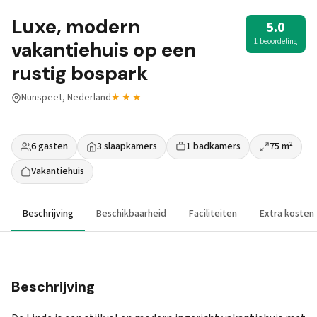
Luxe, modern
5.0
1 beoordeling
vakantiehuis op een
rustig bospark
Nunspeet, Nederland
★★★
6 gasten
3 slaapkamers
1 badkamers
75 m²
Vakantiehuis
Beschrijving
Beschikbaarheid
Faciliteiten
Extra kosten
Beschrijving