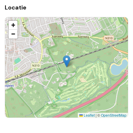
Locatie
+
−
Leaflet
|
©
OpenStreetMap