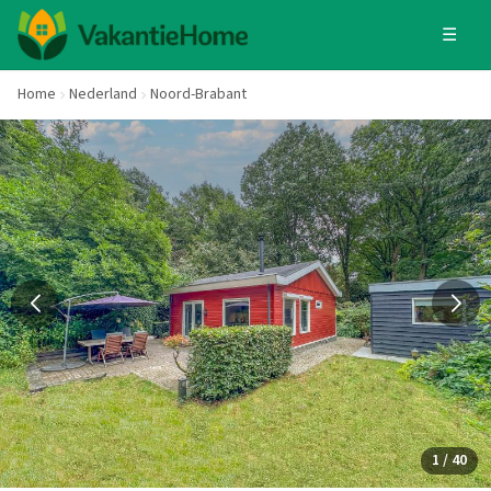
☰
Home
Nederland
Noord-Brabant
1 / 40