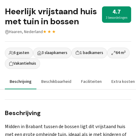
Heerlijk vrijstaand huis
4.7
3 beoordelingen
met tuin in bossen
Haaren, Nederland
★★★
6 gasten
3 slaapkamers
1 badkamers
64 m²
Vakantiehuis
Beschrijving
Beschikbaarheid
Faciliteiten
Extra kosten
Beschrijving
Midden in Brabant tussen de bossen ligt dit vrijstaand huis
met een grote omheinde tuin, ideaal als je met kinderen of