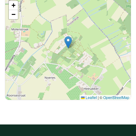
+
−
Leaflet
|
©
OpenStreetMap