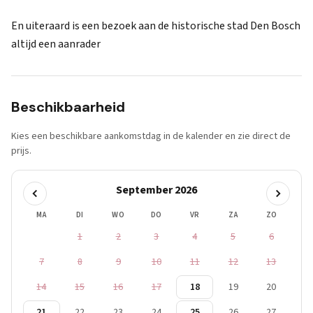
En uiteraard is een bezoek aan de historische stad Den Bosch
altijd een aanrader
Beschikbaarheid
Kies een beschikbare aankomstdag in de kalender en zie direct de
prijs.
September 2026
MA
DI
WO
DO
VR
ZA
ZO
1
2
3
4
5
6
7
8
9
10
11
12
13
14
15
16
17
18
19
20
21
22
23
24
25
26
27