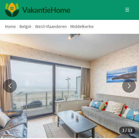
☰
Home
België
West-Vlaanderen
Middelkerke
1 / 13