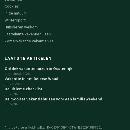
Cookies
In de natuur?
Wintersport
Huisdieren welkom
Lastminute Vakantiehuizen
Zomervakantie vakantiehuis
LAATSTE ARTIKELEN
Ontdek vakantiehuizen in Oostenrijk
augustus 8, 2026
Vakantie in het Beierse Woud
juli 23, 2026
De ultieme checklist
juli 7, 2026
De mooiste vakantiehuizen voor een familieweekend
juli 5, 2026
Ailurus Fulgens Holding B.V.
·
KvK 83640894
·
BTW NL862943887B01
·