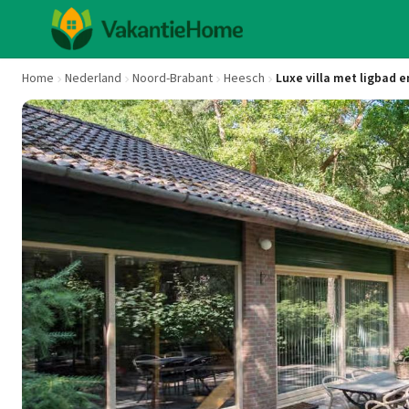
Home
Nederland
Noord-Brabant
Heesch
Luxe villa met ligbad en