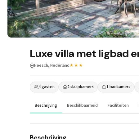
Luxe villa met ligbad en
Heesch, Nederland
★★★
4 gasten
2 slaapkamers
1 badkamers
Beschrijving
Beschikbaarheid
Faciliteiten
Beschrijving