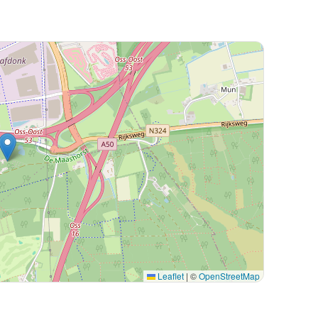
Leaflet
|
©
OpenStreetMap