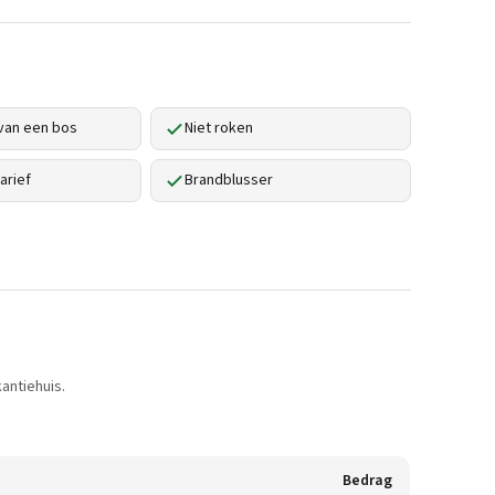
van een bos
Niet roken
arief
Brandblusser
antiehuis.
Bedrag