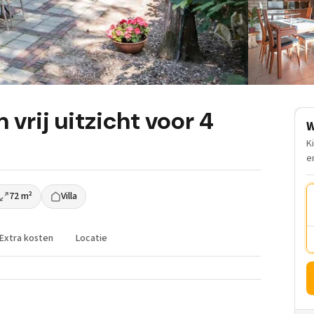
 vrij uitzicht voor 4
W
K
e
72 m²
Villa
Extra kosten
Locatie