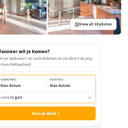
View all 18 photos
anneer wil je komen?
ies je aankomst- en vertrekdatum en zie direct de prijs
n beschikbaarheid.
AANKOMST
VERTREK
Kies datum
Kies datum
1 gast
GASTEN
Kies je data