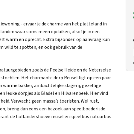
tiewoning - ervaar je de charme van het platteland in
eilanden waar soms reeën opduiken, alsof je in een
oelt warm en oprecht. Extra bijzonder: op aanvraag kun
m wild te spotten, en ook gebruik van de
e natuurgebieden zoals de Peelse Heide en de Neterselse
tstochten. Het charmante dorp Reusel ligt op een paar
en warme bakker, ambachtelijke slagerij, gezellige
n leuke dorpjes als Bladel en Hilvarenbeek. Hier vind
gheid. Verwacht geen massa’s toeristen. Wel rust,
en, breng dan eens een bezoek aan speelboederij de
urant de hollandershoeve reusel en ⁠speelbos natuurbos