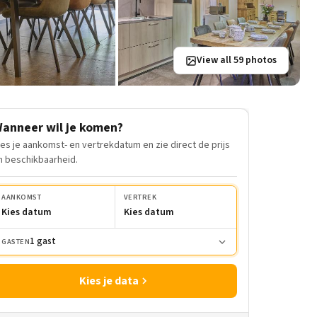
View all 59 photos
anneer wil je komen?
ies je aankomst- en vertrekdatum en zie direct de prijs
n beschikbaarheid.
AANKOMST
VERTREK
Kies datum
Kies datum
1 gast
GASTEN
Kies je data