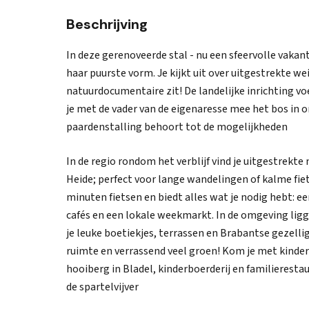
Beschrijving
In deze gerenoveerde stal - nu een sfeervolle vakan
haar puurste vorm. Je kijkt uit over uitgestrekte w
natuurdocumentaire zit! De landelijke inrichting v
je met de vader van de eigenaresse mee het bos in o
paardenstalling behoort tot de mogelijkheden
In de regio rondom het verblijf vind je uitgestrekt
Heide; perfect voor lange wandelingen of kalme fie
minuten fietsen en biedt alles wat je nodig hebt: e
cafés en een lokale weekmarkt. In de omgeving ligge
je leuke boetiekjes, terrassen en Brabantse gezelli
ruimte en verrassend veel groen! Kom je met kinder
hooiberg in Bladel, kinderboerderij en familieresta
de spartelvijver