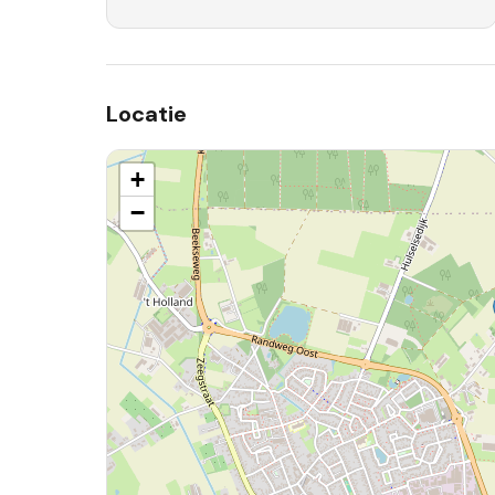
Locatie
+
−