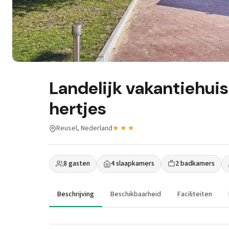
Landelijk vakantiehuis
hertjes
Reusel, Nederland
★★★
8 gasten
4 slaapkamers
2 badkamers
Beschrijving
Beschikbaarheid
Faciliteiten