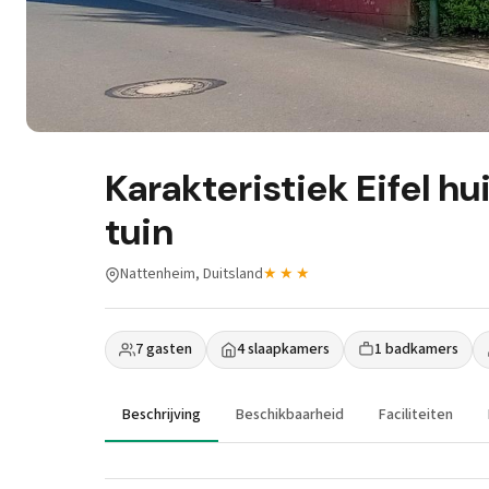
Karakteristiek Eifel h
tuin
Nattenheim, Duitsland
★★★
7 gasten
4 slaapkamers
1 badkamers
Beschrijving
Beschikbaarheid
Faciliteiten