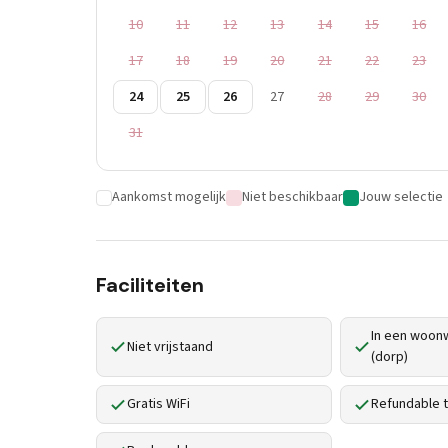
10
11
12
13
14
15
16
17
18
19
20
21
22
23
24
25
26
27
28
29
30
31
Aankomst mogelijk
Niet beschikbaar
Jouw selectie
Faciliteiten
In een woonw
Niet vrijstaand
(dorp)
Gratis WiFi
Refundable t