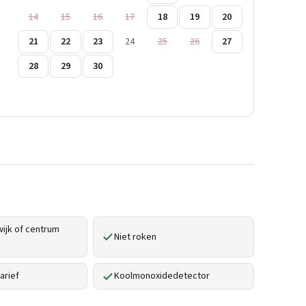
14
15
16
17
18
19
20
21
22
23
24
25
26
27
28
29
30
ijk of centrum
Niet roken
arief
Koolmonoxidedetector