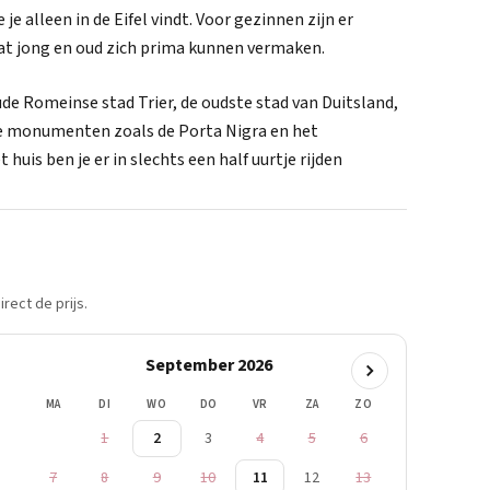
e alleen in de Eifel vindt. Voor gezinnen zijn er
t jong en oud zich prima kunnen vermaken.
de Romeinse stad Trier, de oudste stad van Duitsland,
e monumenten zoals de Porta Nigra en het
 huis ben je er in slechts een half uurtje rijden
rect de prijs.
September 2026
MA
DI
WO
DO
VR
ZA
ZO
1
2
3
4
5
6
7
8
9
10
11
12
13