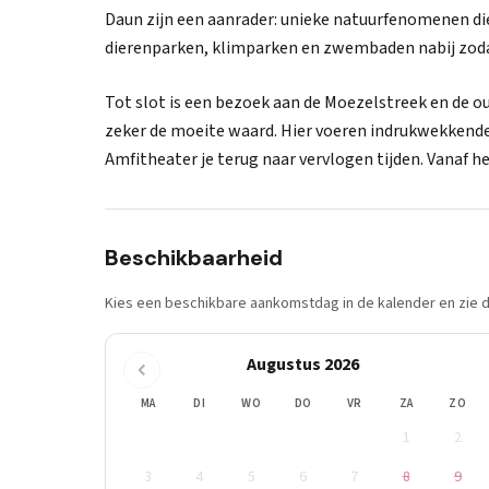
Daun zijn een aanrader: unieke natuurfenomenen die j
dierenparken, klimparken en zwembaden nabij zoda
Tot slot is een bezoek aan de Moezelstreek en de ou
zeker de moeite waard. Hier voeren indrukwekkend
Amfitheater je terug naar vervlogen tijden. Vanaf het
Beschikbaarheid
Kies een beschikbare aankomstdag in de kalender en zie di
Augustus 2026
MA
DI
WO
DO
VR
ZA
ZO
1
2
3
4
5
6
7
8
9