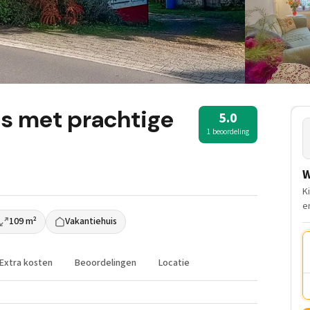
uis met prachtige
5.0
1 beoordeling
W
K
e
109 m²
Vakantiehuis
Extra kosten
Beoordelingen
Locatie