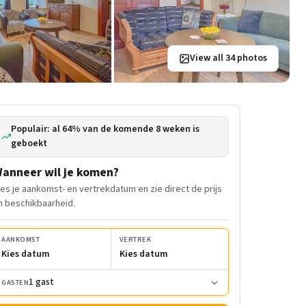
View all 34 photos
Populair: al 64% van de komende 8 weken is
geboekt
anneer wil je komen?
ies je aankomst- en vertrekdatum en zie direct de prijs
n beschikbaarheid.
AANKOMST
VERTREK
Kies datum
Kies datum
1 gast
GASTEN