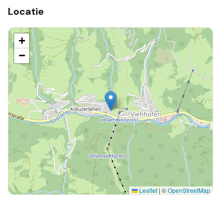
Locatie
+
−
Leaflet
|
©
OpenStreetMap