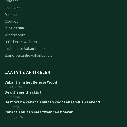
Contact
Over Ons
Disclaimer
Cookies
In de natuur?
Wintersport
Huisdieren welkom
Lastminute Vakantiehuizen
Zomervakantie vakantiehuis
LAATSTE ARTIKELEN
Vakantie in het Beierse Woud
juli 23, 2026
De ultieme checklist
juli 7, 2026
De mooiste vakantiehuizen voor een familieweekend
juli 5, 2026
Vakantiehuizen met zwembad boeken
juni 30, 2026