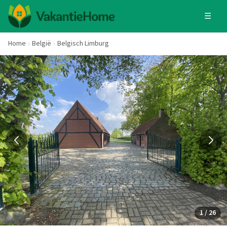
☰
Home
België
Belgisch Limburg
1 / 26