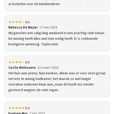
activiteiten voor de kleinkinderen
★★★★☆
4,0
Rebecca De Meyer
17 mei 2024
Wij genoten een zalig lang weekend in een prachtig stuk natuur.
De woning heeft alles wat men nodig heeft. Er is voldoende
kookgerei aanwezig. Toplocatie!
★★★★☆
4,0
Cecile Molenaers
22 maart 2024
Het huis was prima, fijne keuken, alleen was er voor onze groep
net iets te weinig badkamer; het duurde zo wat langer
vooraleer iedereen klaar was, maar dit heeft ons minder
gestoord wegens de vele regen.
★★★★★
5,0
Evelyne Mys
2 juni 2023