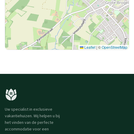
Leaflet
|
©
OpenStreetMap
Uw specialist in exclusieve
vakantiehuizen. Wij helpen u bij
het vinden van de perfecte
accommodatie voor een