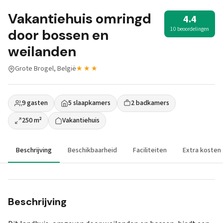
Vakantiehuis omringd
4.4
10 beoordelingen
door bossen en
weilanden
Grote Brogel, België
★★★
9 gasten
5 slaapkamers
2 badkamers
250 m²
Vakantiehuis
Beschrijving
Beschikbaarheid
Faciliteiten
Extra kosten
Beschrijving