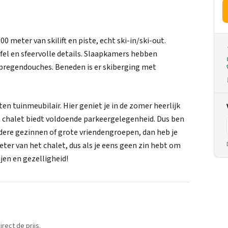
00 meter van skilift en piste, echt ski-in/ski-out.
el en sfeervolle details. Slaapkamers hebben
regendouches. Beneden is er skiberging met
n tuinmeubilair. Hier geniet je in de zomer heerlijk
et chalet biedt voldoende parkeergelegenheid. Dus ben
rdere gezinnen of grote vriendengroepen, dan heb je
ter van het chalet, dus als je eens geen zin hebt om
ijen en gezelligheid!
rect de prijs.