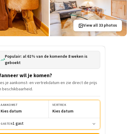
View all 33 photos
Populair: al 61% van de komende 8 weken is
geboekt
anneer wil je komen?
ies je aankomst- en vertrekdatum en zie direct de prijs
n beschikbaarheid.
AANKOMST
VERTREK
Kies datum
Kies datum
1 gast
GASTEN