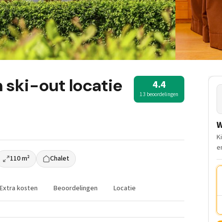
 ski-out locatie
4.4
13 beoordelingen
W
K
e
110 m²
Chalet
Extra kosten
Beoordelingen
Locatie