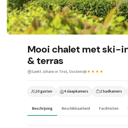
Mooi chalet met ski-in
& terras
Sankt Johann in Tirol, Oostenrijk
★★★★
10 gasten
4 slaapkamers
2 badkamers
Beschrijving
Beschikbaarheid
Faciliteiten