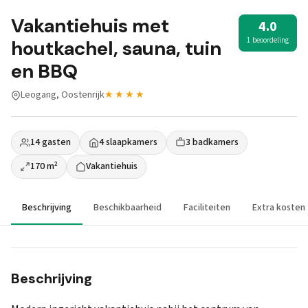
Vakantiehuis met
4.0
1 beoordeling
houtkachel, sauna, tuin
en BBQ
Leogang, Oostenrijk
★★★★
14 gasten
4 slaapkamers
3 badkamers
170 m²
Vakantiehuis
Beschrijving
Beschikbaarheid
Faciliteiten
Extra kosten
Beschrijving