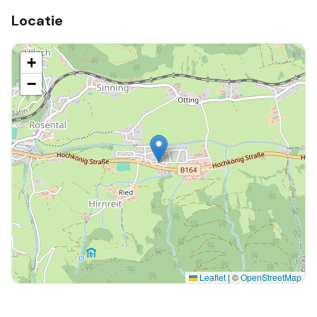
Locatie
+
−
Leaflet
|
©
OpenStreetMap