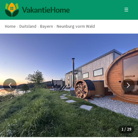
☰
Home
Duitsland
Bayern
Neunburg vorm Wald
1 / 29