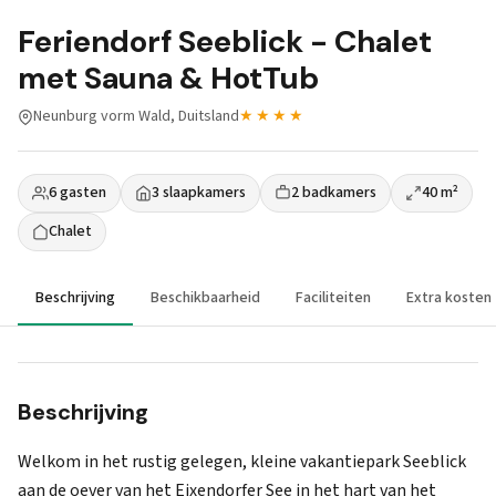
Feriendorf Seeblick - Chalet
met Sauna & HotTub
Neunburg vorm Wald, Duitsland
★★★★
6 gasten
3 slaapkamers
2 badkamers
40 m²
Chalet
Beschrijving
Beschikbaarheid
Faciliteiten
Extra kosten
Beschrijving
Welkom in het rustig gelegen, kleine vakantiepark Seeblick
aan de oever van het Eixendorfer See in het hart van het