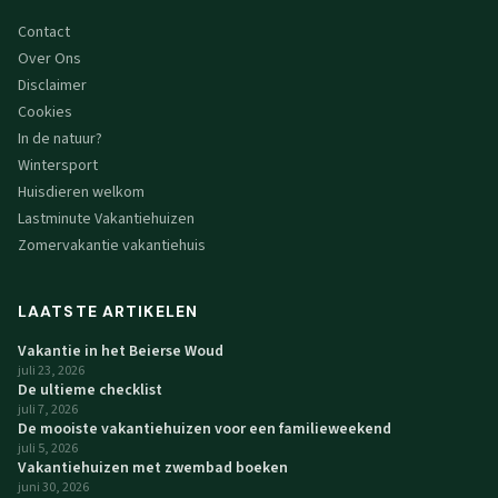
Contact
Over Ons
Disclaimer
Cookies
In de natuur?
Wintersport
Huisdieren welkom
Lastminute Vakantiehuizen
Zomervakantie vakantiehuis
LAATSTE ARTIKELEN
Vakantie in het Beierse Woud
juli 23, 2026
De ultieme checklist
juli 7, 2026
De mooiste vakantiehuizen voor een familieweekend
juli 5, 2026
Vakantiehuizen met zwembad boeken
juni 30, 2026