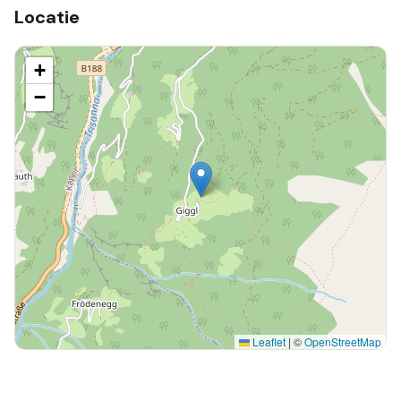
Locatie
+
−
Leaflet
|
©
OpenStreetMap