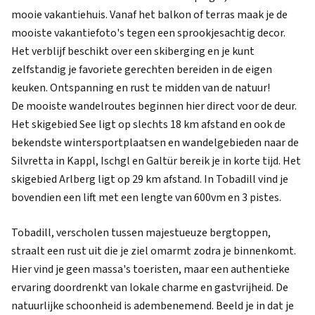
mooie vakantiehuis. Vanaf het balkon of terras maak je de
mooiste vakantiefoto's tegen een sprookjesachtig decor.
Het verblijf beschikt over een skiberging en je kunt
zelfstandig je favoriete gerechten bereiden in de eigen
keuken. Ontspanning en rust te midden van de natuur!
De mooiste wandelroutes beginnen hier direct voor de deur.
Het skigebied See ligt op slechts 18 km afstand en ook de
bekendste wintersportplaatsen en wandelgebieden naar de
Silvretta in Kappl, Ischgl en Galtür bereik je in korte tijd. Het
skigebied Arlberg ligt op 29 km afstand. In Tobadill vind je
bovendien een lift met een lengte van 600vm en 3 pistes.
Tobadill, verscholen tussen majestueuze bergtoppen,
straalt een rust uit die je ziel omarmt zodra je binnenkomt.
Hier vind je geen massa's toeristen, maar een authentieke
ervaring doordrenkt van lokale charme en gastvrijheid. De
natuurlijke schoonheid is adembenemend. Beeld je in dat je