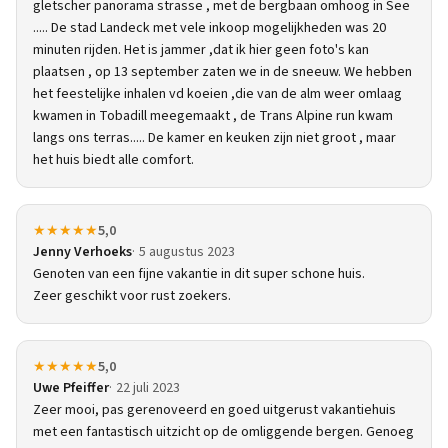
gletscher panorama strasse , met de bergbaan omhoog in See
..... De stad Landeck met vele inkoop mogelijkheden was 20
minuten rijden. Het is jammer ,dat ik hier geen foto's kan
plaatsen , op 13 september zaten we in de sneeuw. We hebben
het feestelijke inhalen vd koeien ,die van de alm weer omlaag
kwamen in Tobadill meegemaakt , de Trans Alpine run kwam
langs ons terras..... De kamer en keuken zijn niet groot , maar
het huis biedt alle comfort.
★★★★★
5,0
Jenny Verhoeks
5 augustus 2023
Genoten van een fijne vakantie in dit super schone huis.
Zeer geschikt voor rust zoekers.
★★★★★
5,0
Uwe Pfeiffer
22 juli 2023
Zeer mooi, pas gerenoveerd en goed uitgerust vakantiehuis
met een fantastisch uitzicht op de omliggende bergen. Genoeg