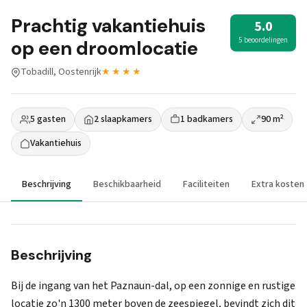
Prachtig vakantiehuis
5.0
5 beoordelingen
op een droomlocatie
Tobadill, Oostenrijk
★★★★
5 gasten
2 slaapkamers
1 badkamers
90 m²
Vakantiehuis
Beschrijving
Beschikbaarheid
Faciliteiten
Extra kosten
Beschrijving
Bij de ingang van het Paznaun-dal, op een zonnige en rustige
locatie zo'n 1300 meter boven de zeespiegel, bevindt zich dit