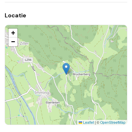
Locatie
+
−
Leaflet
|
©
OpenStreetMap