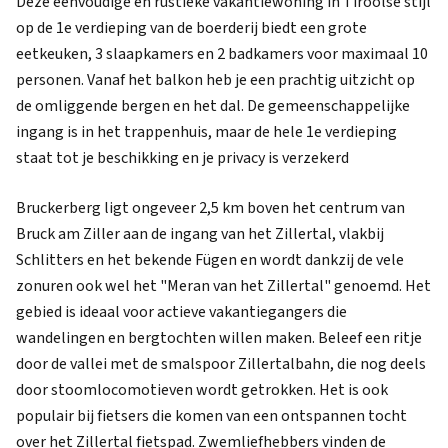
Deze eenvoudige en rustieke vakantiewoning in Tiroolse stijl
op de 1e verdieping van de boerderij biedt een grote
eetkeuken, 3 slaapkamers en 2 badkamers voor maximaal 10
personen. Vanaf het balkon heb je een prachtig uitzicht op
de omliggende bergen en het dal. De gemeenschappelijke
ingang is in het trappenhuis, maar de hele 1e verdieping
staat tot je beschikking en je privacy is verzekerd
Bruckerberg ligt ongeveer 2,5 km boven het centrum van
Bruck am Ziller aan de ingang van het Zillertal, vlakbij
Schlitters en het bekende Fügen en wordt dankzij de vele
zonuren ook wel het "Meran van het Zillertal" genoemd. Het
gebied is ideaal voor actieve vakantiegangers die
wandelingen en bergtochten willen maken. Beleef een ritje
door de vallei met de smalspoor Zillertalbahn, die nog deels
door stoomlocomotieven wordt getrokken. Het is ook
populair bij fietsers die komen van een ontspannen tocht
over het Zillertal fietspad. Zwemliefhebbers vinden de