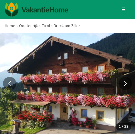
☰
Home
Oostenrijk
Tirol
Bruck am Ziller
1 / 23