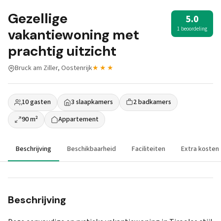
Gezellige
5.0
1 beoordeling
vakantiewoning met
prachtig uitzicht
Bruck am Ziller, Oostenrijk
★★★
10 gasten
3 slaapkamers
2 badkamers
90 m²
Appartement
Beschrijving
Beschikbaarheid
Faciliteiten
Extra kosten
Beschrijving