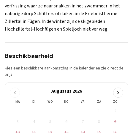
verfrissing waar ze naar snakken in het zwemmeer in het
naburige dorp Schlitters of duiken in de Erlebnistherme
Zillertal in Fügen. In de winter zijn de skigebieden
Hochzillertal-Hochfügen en Spieljoch niet ver weg
Beschikbaarheid
Kies een beschikbare aankomstdag in de kalender en zie direct de
prijs.
Augustus 2026
MA
DI
WO
DO
VR
ZA
ZO
1
2
3
4
5
6
7
8
9
10
11
12
13
14
15
16