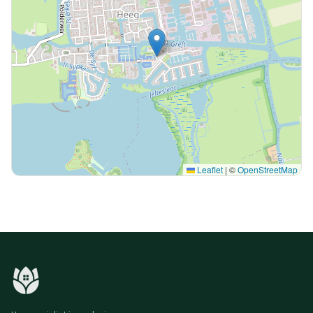
Leaflet
|
©
OpenStreetMap