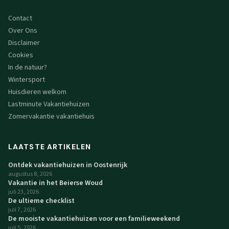
Contact
Over Ons
Disclaimer
Cookies
In de natuur?
Wintersport
Huisdieren welkom
Lastminute Vakantiehuizen
Zomervakantie vakantiehuis
LAATSTE ARTIKELEN
Ontdek vakantiehuizen in Oostenrijk
augustus 8, 2026
Vakantie in het Beierse Woud
juli 23, 2026
De ultieme checklist
juli 7, 2026
De mooiste vakantiehuizen voor een familieweekend
juli 5, 2026