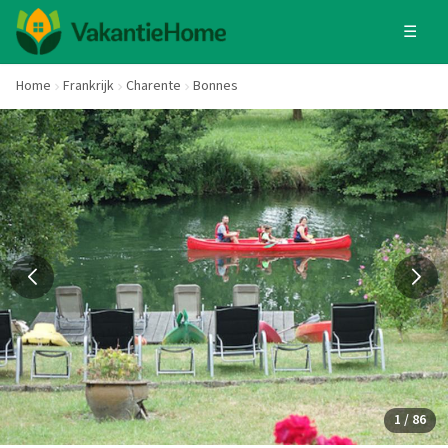
☰
Home
Frankrijk
Charente
Bonnes
1 / 86