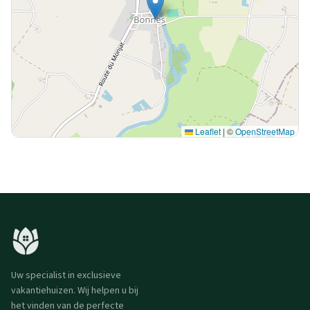
Leaflet
|
©
OpenStreetMap
Uw specialist in exclusieve
vakantiehuizen. Wij helpen u bij
het vinden van de perfecte