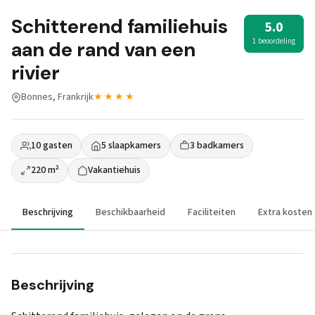
Schitterend familiehuis
5.0
1 beoordeling
aan de rand van een
rivier
Bonnes, Frankrijk
★★★★
10 gasten
5 slaapkamers
3 badkamers
220 m²
Vakantiehuis
Beschrijving
Beschikbaarheid
Faciliteiten
Extra kosten
Beschrijving