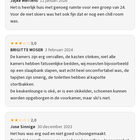
Jajke Mertens
11 januari 2026
Het is heerlijk huis met genoeg ruimte voor een groep van 24.
Voor de niet skiers was het ook fijn dat er nog een chill room
was.
★★★☆☆
3,0
BRIGITTE MOSER
3 februari 2024
De kamers zijn erg vervallen, de kasten stinken, niet alle
kamers hebben fatsoenlijke bedden, wij moesten bijvoorbeeld
op een slaapbank slapen, wat echt heel oncomfortabel was, de
tapijten zijn smerig, de toiletten hebben al kapotte
stortbakken.
De keukenlounge is oké, er is een skikelder, schoenen kunnen
worden opgeborgen in de voorkamer, maar ski's niet.
★★☆☆☆
2,0
Jose Sinnige
30 december 2023
Het huis was erg oud en niet goed schoongemaakt.