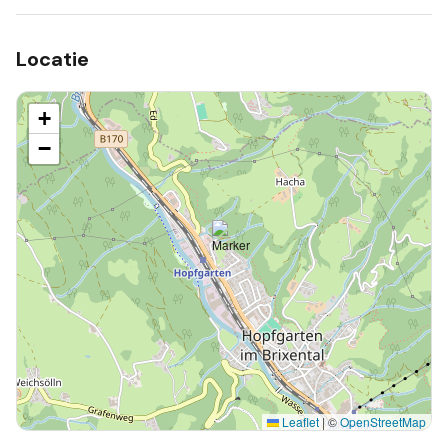
Locatie
+
−
Leaflet
|
©
OpenStreetMap