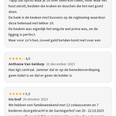
Tapijt dat oprolt waar je zo over heen kon rollen, vloer waar het
hout uitrolt, bedden die kraken en douchen die het niet goed
doen.
De bank in de keuken mist kussens op de rugleuning waardoor
deze helemaal niet lekker zit.
De keuken was eigenlijk het enigste wat prima was, en de
ligging is perfect.
Maar voor zo’n huis zoveel geld betalen komt niet over een
★★★★☆
4,0
Anthonie Van Geldorp
23 december 2023
Huis ligt centraal. Jammer dat er op de benedenverdieping
geen toilet is en dat er geen ski kelder is
★★★★★
5,0
Iris Graf
20 oktober 2023
We hebben een familieweekend met 12 volwassenen en 7
kinderen doorgebracht in de Gasteigerhof van 20 - 22.10.2023