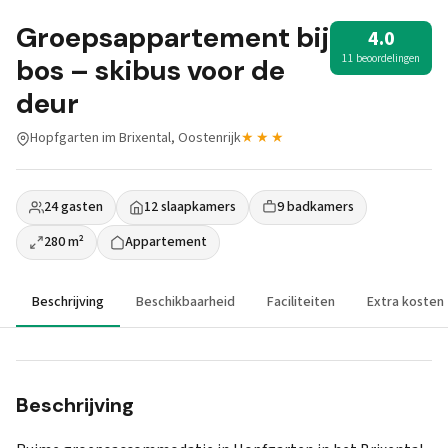
Groepsappartement bij
4.0
11 beoordelingen
bos – skibus voor de
deur
Hopfgarten im Brixental, Oostenrijk
★★★
24 gasten
12 slaapkamers
9 badkamers
280 m²
Appartement
Beschrijving
Beschikbaarheid
Faciliteiten
Extra kosten
Beschrijving