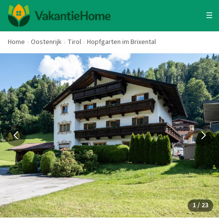
☰
Home
Oostenrijk
Tirol
Hopfgarten im Brixental
1 / 23