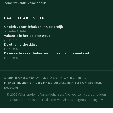
Zomervakantie vakantiehuis
LAATSTE ARTIKELEN
Ontdek vakantiehuizen in Oostenrijk
augustus 8, 2026
Vakantie in het Beierse Woud
juli 23, 2026
De ultieme checklist
juli 7, 2026
De mooiste vakantiehuizen voor een familieweekend
juli 5, 2026
Ailurus Fulgens Holding B.V.
·
KvK 83640894
·
BTW NL862943887B01
·
info@vakantiehome.nl
·
085 744 4890
·
Julianalaan 34, 3135 JJ Vlaardingen,
Nederland
© 2026 VakantieHome Vakantiehuizen. Alle rechten voorbehouden.
VakantieHome is een realisatie van Ailurus Fulgens Holding B.V.