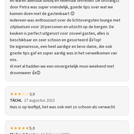
en waren allemaal dolblij en helemaal tevreden. De ontvangst
door Petra was super vriendelijk, goede tips over wat we
kunnen doen met de gastenkaart 😊
Iedereen was enthousiast over de lichtovergoten lounge met
zitplaatsen voor 20 personen en uitzicht op de bergen. De
keuken is perfect uitgerust voor zoveel gasten, alles is
beschikbaar en zeer schoon en gesorteerd 👍Top!
De eigenaresse, een heel aardige en lieve dame, die ook
goede tips gaf en super aardig was in het verwelkomen van
ons.
Al met al hadden we een onvergetelijk mooi weekend met
droomweer 👍😊
★★★☆☆
3,0
TÄCHL
27 augustus 2023
Huis is op leeftijd, het was ook niet zo schoon als verwacht.
★★★★★
5,0